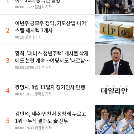
08.08 17:22 김남하 기자
이번주 공모주 청약, 기도산업·니어
2
스랩·해치텍 3개사
00:10 강현태 기자
황희, '폐버스 청년주택' 게시물 삭제
3
에도 논란 계속…여당서도 '내로남
불' 비판
08.08 18:06 김주훈 기자
광명시, 8월 11일자 정기인사 단행
4
08.07 19:11 명미정 기자
김민석, 제주·인천서 정청래 누르고
5
1위…누적 결과도 金 선두
08.08 19:33 허찬영 기자