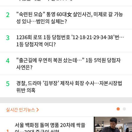
2
"숙련된 모습" 통영 60대女 살인사건, 미제로 갈 가능
성 있나…범인의 실체는?
3
1236회 로또 1등 당첨번호 '12·18·21·29·34·38'번…
1등 당첨지역 어디?
4
"출근길에 우연히 복권 샀는데…" 1등 5억원 당첨자
사연은?
5
경찰, 드라마 '김부장' 제작사 회장 수사…자본시장법
위반 의혹
실시간 인기뉴스
●
●
서울 백화점 돌며 명품 20차례 싹쓸
1
이…30대 중국인 실형