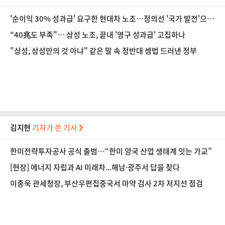
'순이익 30% 성과급' 요구한 현대차 노조…정의선 '국가 발전'으로
답했다 [인터뷰]
"40兆도 부족"… 삼성 노조, 끝내 '영구 성과급' 고집하나
"삼성, 삼성만의 것 아냐" 같은 말 속 정반대 셈법 드러낸 정부
김지현
기자가 쓴 기사
한미전략투자공사 공식 출범…“한미 양국 산업 생태계 잇는 가교”
[현장] 에너지 자립과 AI 미래차...해남·광주서 답을 찾다
이종욱 관세청장, 부산우편집중국서 마약 검사 2차 저지선 점검