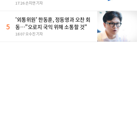
17:26 손지연 기자
'외통위원' 한동훈, 정동영과 오찬 회
5
동…"오로지 국익 위해 소통할 것"
18:07 오수진 기자