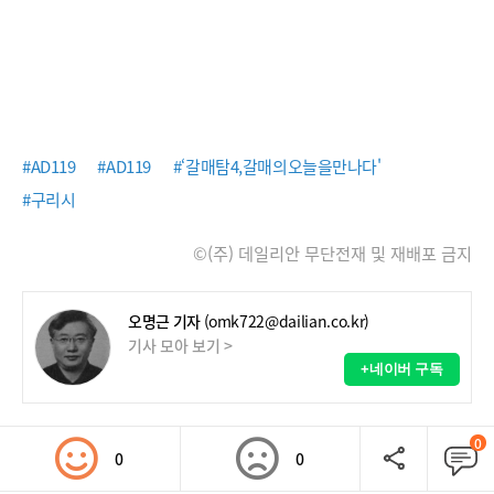
#AD119
#AD119
#‘갈매탐4,갈매의오늘을만나다'
#구리시
©(주) 데일리안 무단전재 및 재배포 금지
오명근 기자
(omk722@dailian.co.kr)
기사 모아 보기 >
+네이버 구독
0
0
0