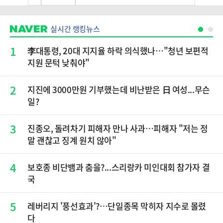
실시간 랭킹뉴스
1
李대통령, 20대 지지율 하락 의식했나…"청년 보편적
지원 문턱 낮춰야"
2
지진에 3000만원 기부했는데 비난받은 日 여성...무슨
일?
3
진종오, 돌려차기 피해자 만나 사과…피해자 "저는 정
말 괜찮고 징계 원치 않아"
4
보호종 비단뱀과 춤을?...스리랑카 미인대회 참가자 결
국
5
레버리지 '풍선효과'?…단일종목 막히자 지수로 몰렸
다