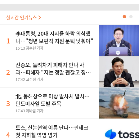
실시간 인기뉴스
●
●
李대통령, 20대 지지율 하락 의식했
1
나…"청년 보편적 지원 문턱 낮춰야"
15:13 김수현 기자
진종오, 돌려차기 피해자 만나 사
2
과…피해자 "저는 정말 괜찮고 징계
원치 않아"
17:42 고수정 기자
北, 동해상으로 미상 발사체 발사…
3
탄도미사일 도발 주목
17:43 이바름 기자
토스, 신논현역 이름 단다…핀테크
4
첫 지하철 역명 병기