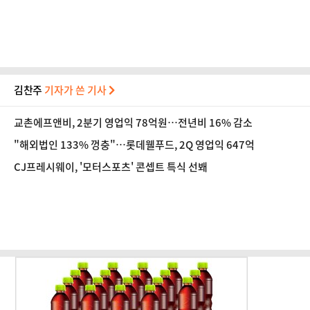
김찬주
기자가 쓴 기사
교촌에프앤비, 2분기 영업익 78억원…전년비 16% 감소
"해외법인 133% 껑충"…롯데웰푸드, 2Q 영업익 647억
CJ프레시웨이, '모터스포츠' 콘셉트 특식 선봬