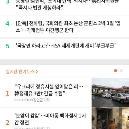
3
송영길·김민석, '조희대 탄핵' 외치자…與법사위원들
"즉시 대법관 제청하라"
4
[단독] 천하람, 국회의원 최초 논산 훈련소 2박 3일 '입
소'…각개전투·야간행군 한다
5
'국장만 하라고?'…ISA 세제개편에 개미 '부글부글'
실시간 인기뉴스
●
●
“우크라에 정유시설 얻어맞은 러…
1
韓정제유 3만t 긴급 수혈”
08.07 23:00 정인균 기자
'눈앞이 캄캄'…미아동 백화점서 1시
2
간 정전