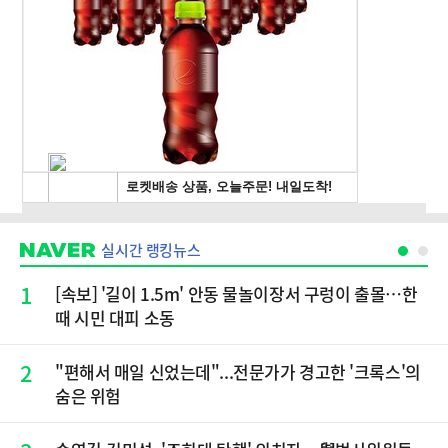
실시간 랭킹뉴스
1
[속보] '길이 1.5m' 안동 물놀이장서 구렁이 출몰…한
때 시민 대피 소동
2
"편해서 매일 신었는데"...전문가가 경고한 '크록스'의
숨은 위험