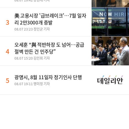
08.07 19:42 강현태 기자
美 고용시장 '급브레이크'…7월 일자
3
리 2만3000개 증발
08.07 23:23 정인균 기자
오세훈 "與 적반하장 도 넘어…공급
4
절벽 만든 건 민주당"
08.07 15:20 김인희 기자
광명시, 8월 11일자 정기인사 단행
5
08.07 19:11 명미정 기자