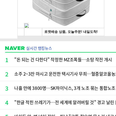
실시간 랭킹뉴스
1
"돈 되는 건 다한다" 작정한 MZ조폭들…소탕 작전 개시
2
소주 2~3잔 마시고 운전한 택시기사 무죄…혈중알코올농도
3
나흘 만에 3800명…SK하이닉스, 3개 노조 묶는 통합노조
4
"한글 적힌 쓰레기가…전 세계에 알려버릴 것" 경고 날린