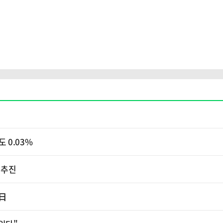
 0.03%
 추진
 日