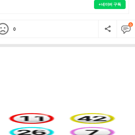
+네이버 구독
0
0