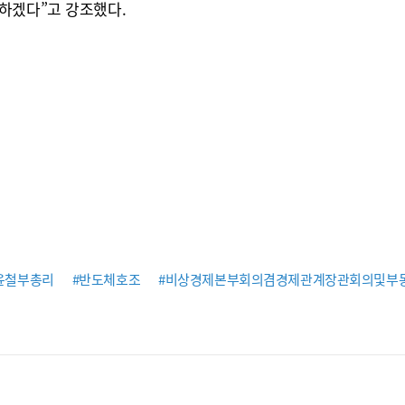
하겠다”고 강조했다.
윤철부총리
#반도체호조
#비상경제본부회의겸경제관계장관회의및부