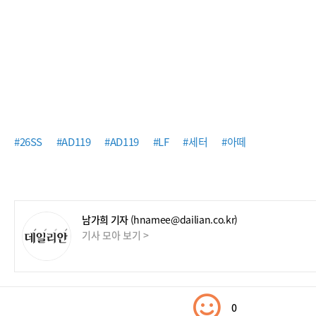
#26SS
#AD119
#AD119
#LF
#세터
#아떼
남가희 기자
(hnamee@dailian.co.kr)
기사 모아 보기 >
0