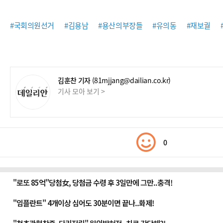
#국회의원선거
#김용남
#용산의부장들
#유의동
#재보궐
김훈찬 기자
(81mjjang@dailian.co.kr)
기사 모아 보기 >
0