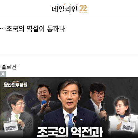
”…조국의 역설이 통하나
 슬로건”
X