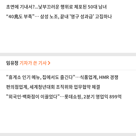
초면에 기내서?...낯부끄러운 행위로 체포된 50대 남녀
"40兆도 부족"… 삼성 노조, 끝내 '영구 성과급' 고집하나
임유정
기자가 쓴 기사
"휴게소 인기 메뉴, 집에서도 즐긴다"…식품업계, HMR 경쟁
편의점업계, 세계청년대회 조직위와 업무협약 체결
"외국인·백화점이 이끌었다"…롯데쇼핑, 2분기 영업익 899억