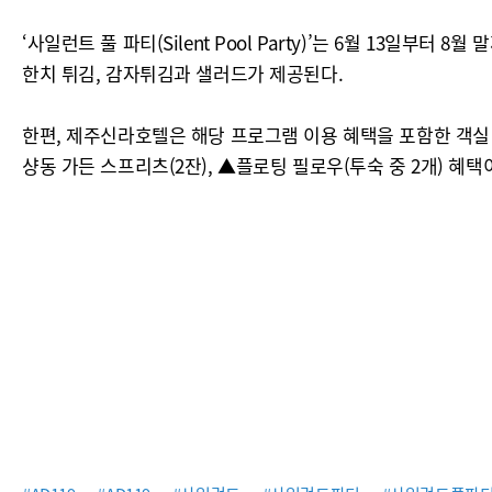
‘사일런트 풀 파티(Silent Pool Party)’는 6월 13일
한치 튀김, 감자튀김과 샐러드가 제공된다.
한편, 제주신라호텔은 해당 프로그램 이용 혜택을 포함한 객실 패
샹동 가든 스프리츠(2잔), ▲플로팅 필로우(투숙 중 2개) 혜택