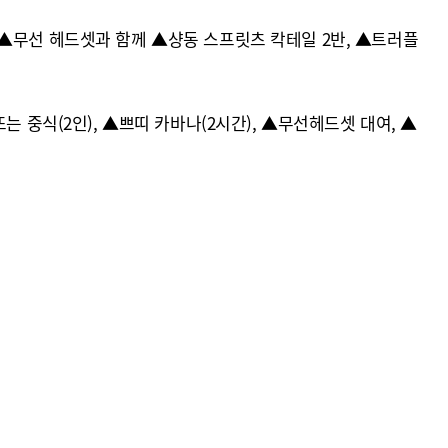
객에게는 ▲무선 헤드셋과 함께 ▲샹동 스프릿츠 칵테일 2반, ▲트러플
 중식(2인), ▲쁘띠 카바나(2시간), ▲무선헤드셋 대여, ▲