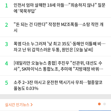
1
인천서 엄마 살해한 18세 아들…"죄송하지 않냐" 질문
에 ‘묵묵부답’
2
"돈 되는 건 다한다" 작정한 MZ조폭들…소탕 작전 개
시
3
폭염 다소 누그러져 '낮 최고 35도'·동해안 이틀째 비…
자고 난 뒤 갑작스러운 두통, 원인은 [오늘 날씨]
4
[데일리안 오늘뉴스 종합] 주진우 "선관위, 대선도 수
사", SK하이닉스 통합노조, 추미애 "지방재정 바꿔
야", 세제개편 이달 정리 등
5
소주 2~3잔 마시고 운전한 택시기사 무죄…혈중알코
올농도 0.03%
실시간 인기뉴스
●
●