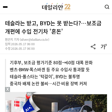
테슬라는 받고, BYD는 못 받는다?…보조금
개편에 수입 전기차 '혼돈'
편은지 기자 (silver@dailian.co.kr)
입력 2026.05.17 06:00
수정 2026.05.17 06:00
기후부, 보조금 평가기준 80점→60점 대폭 완화
벤츠·BMW·폭스바겐 등 주요 수입사 통과할 듯
테슬라·폴스타는 ‘턱걸이’, BYD는 불투명
중국차 배제 논란 불씨…시간·비용 장벽 커져
X