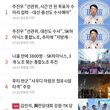
주진우 "선관위, 시간 안 된 투표자 수
1
미리 입력…대선·총선도 수사해야"
16:41 김수현 기자
주진우 "선관위, 대선도 수사", SK하
2
이닉스 통합노조, 추미애 "지방재정
바꿔야", 세제개편 이달 정리 등
17:55 한보라 기자
나흘 만에 3800명…SK하이닉스, 3
3
개 노조 묶는 통합노조 추진
14:53 지봉철 기자
후티 반군 "사우디 아람코 정유시설
4
타격" 주장
17:23 한보라 기자
김민석, 與전당대회 강원·TK 당
속보