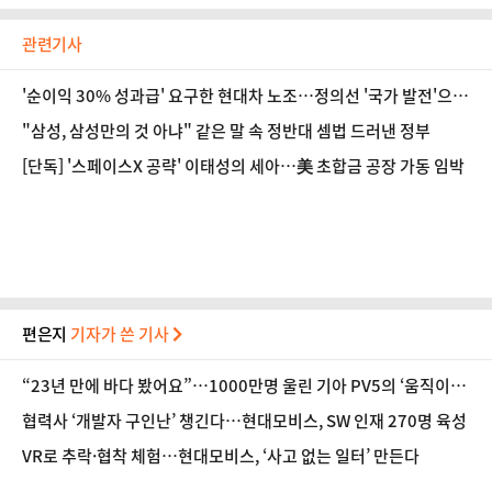
관련기사
'순이익 30% 성과급' 요구한 현대차 노조…정의선 '국가 발전'으로
답했다 [인터뷰]
"삼성, 삼성만의 것 아냐" 같은 말 속 정반대 셈법 드러낸 정부
[단독] '스페이스X 공략' 이태성의 세아…美 초합금 공장 가동 임박
편은지
기자가 쓴 기사
“23년 만에 바다 봤어요”…1000만명 울린 기아 PV5의 ‘움직이는
방’
협력사 ‘개발자 구인난’ 챙긴다…현대모비스, SW 인재 270명 육성
VR로 추락·협착 체험…현대모비스, ‘사고 없는 일터’ 만든다