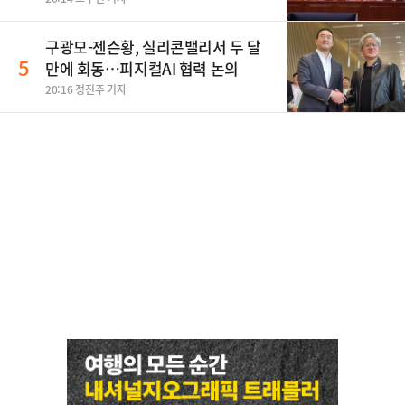
구광모-젠슨황, 실리콘밸리서 두 달
5
만에 회동…피지컬AI 협력 논의
20:16 정진주 기자