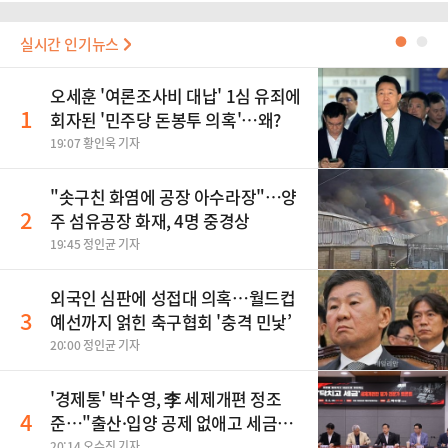
실시간 인기뉴스
●
●
오세훈 '여론조사비 대납' 1심 유죄에
1
회자된 '민주당 돈봉투 의혹'…왜?
19:07 황인욱 기자
"솟구친 화염에 공장 아수라장"…양
2
주 섬유공장 화재, 4명 중경상
19:45 정인균 기자
외국인 심판에 성접대 의혹…월드컵
3
예선까지 얽힌 축구협회 '충격 민낯’
20:00 정인균 기자
'경제통' 박수영, 李 세제개편 정조
4
준…"출산·입양 공제 없애고 세금폭
탄"
20:14 오수진 기자