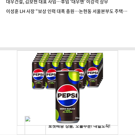
대우건설, 김보현 대표 사임…후임 ‘대우맨’ 이강석 상무
이성훈 LH 사장 “보상 인력 대폭 충원…논현동 서울본부도 주택으
로 공급”