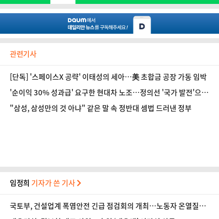
관련기사
[단독] '스페이스X 공략' 이태성의 세아…美 초합금 공장 가동 임박
'순이익 30% 성과급' 요구한 현대차 노조…정의선 '국가 발전'으로
답했다 [인터뷰]
"삼성, 삼성만의 것 아냐" 같은 말 속 정반대 셈법 드러낸 정부
임정희
기자가 쓴 기사
국토부, 건설업계 폭염안전 긴급 점검회의 개최…노동자 온열질환
예방