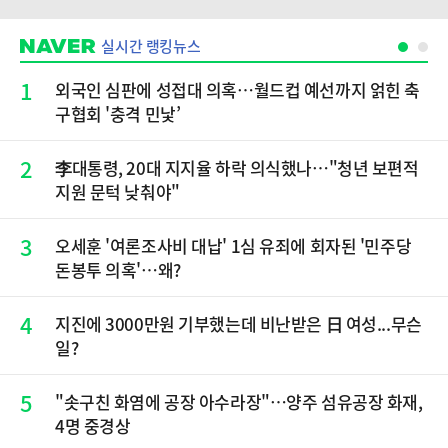
실시간 랭킹뉴스
1
외국인 심판에 성접대 의혹…월드컵 예선까지 얽힌 축
구협회 '충격 민낯’
2
李대통령, 20대 지지율 하락 의식했나…"청년 보편적
지원 문턱 낮춰야"
3
오세훈 '여론조사비 대납' 1심 유죄에 회자된 '민주당
돈봉투 의혹'…왜?
4
지진에 3000만원 기부했는데 비난받은 日 여성...무슨
일?
5
"솟구친 화염에 공장 아수라장"…양주 섬유공장 화재,
4명 중경상