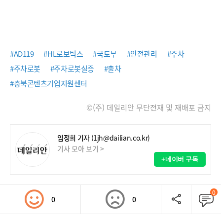
#AD119
#HL로보틱스
#국토부
#안전관리
#주차
#주차로봇
#주차로봇실증
#출차
#충북콘텐츠기업지원센터
©(주) 데일리안 무단전재 및 재배포 금지
임정희 기자
(1jh@dailian.co.kr)
기사 모아 보기 >
+네이버 구독
0
0
0