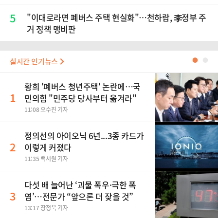
5
"이대로라면 폐버스 주택 현실화"…천하람, 李정부 주
거 정책 맹비판
실시간 인기뉴스
●
●
황희 '폐버스 청년주택' 논란에…국
1
민의힘 "민주당 당사부터 옮겨라"
11:08 오수진 기자
정의선의 아이오닉 6년...3종 카드가
2
이렇게 커졌다
11:35 백서원 기자
다섯 배 늘어난 ‘괴물 폭우·극한 폭
3
염’…전문가 “앞으론 더 잦을 것”
13:17 장정욱 기자