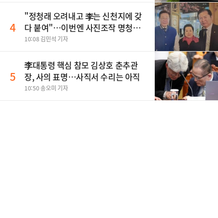
"정청래 오려내고 李는 신천지에 갖
4
다 붙여"…이번엔 사진조작 명청대
전
10:08 김민석 기자
李대통령 핵심 참모 김상호 춘추관
5
장, 사의 표명…사직서 수리는 아직
10:50 송오미 기자