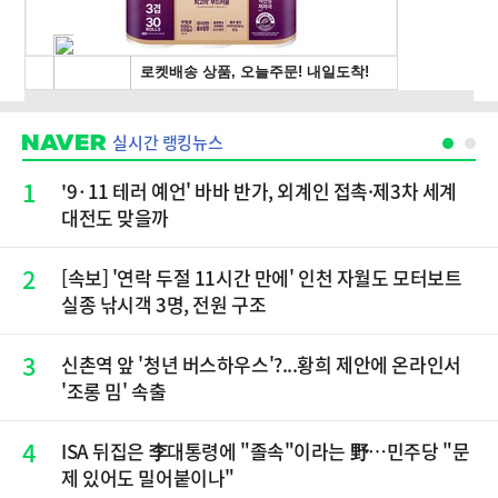
실시간 랭킹뉴스
1
'9·11 테러 예언' 바바 반가, 외계인 접촉·제3차 세계
대전도 맞을까
2
[속보] '연락 두절 11시간 만에' 인천 자월도 모터보트
실종 낚시객 3명, 전원 구조
3
신촌역 앞 '청년 버스하우스'?...황희 제안에 온라인서
'조롱 밈' 속출
4
ISA 뒤집은 李대통령에 "졸속"이라는 野…민주당 "문
제 있어도 밀어붙이나"