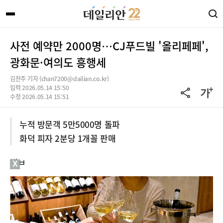
사전 예약만 2000명…CJ푸드빌 '올리페페',
광화문·여의도 흥행세
김찬주 기자 (chan7200@dailian.co.kr)
입력 2026.05.14 15:50
수정 2026.05.14 15:51
누적 방문객 5만5000명 돌파
화덕 피자 2분당 1개꼴 판매
빌ㅂ
X