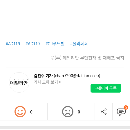
#AD119
#AD119
#CJ푸드빌
#올리페페
©(주) 데일리안 무단전재 및 재배포 금지
김찬주 기자
(chan7200@dailian.co.kr)
기사 모아 보기 >
+네이버 구독
0
0
0