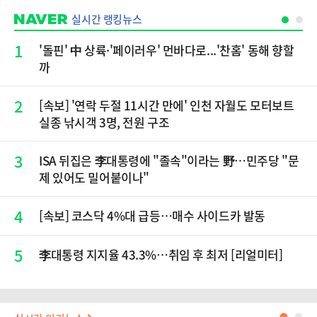
실시간 랭킹뉴스
1
'돌핀' 中 상륙·'페이러우' 먼바다로...'찬홈' 동해 향할
까
2
[속보] '연락 두절 11시간 만에' 인천 자월도 모터보트
실종 낚시객 3명, 전원 구조
3
ISA 뒤집은 李대통령에 "졸속"이라는 野…민주당 "문
제 있어도 밀어붙이나"
4
[속보] 코스닥 4%대 급등…매수 사이드카 발동
5
李대통령 지지율 43.3%…취임 후 최저 [리얼미터]