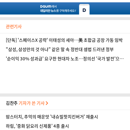
관련기사
[단독] '스페이스X 공략' 이태성의 세아…美 초합금 공장 가동 임박
"삼성, 삼성만의 것 아냐" 같은 말 속 정반대 셈법 드러낸 정부
'순이익 30% 성과급' 요구한 현대차 노조…정의선 '국가 발전'으로
답했다 [인터뷰]
김찬주
기자가 쓴 기사
맘스터치, 추억의 매운맛 '내슈빌핫치킨버거' 재출시
하림, '중화 닭요리 신제품' 4종 출시