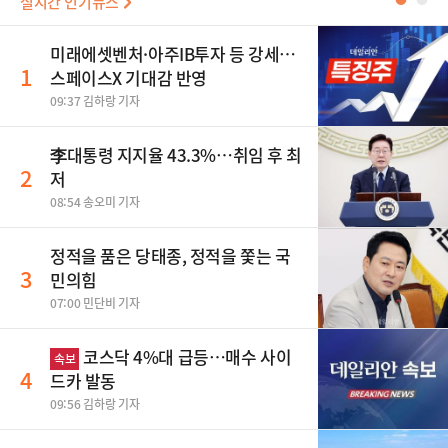
실시간 인기뉴스
●
●
미래에셋벤처·아주IB투자 등 강세…
1
스페이스X 기대감 반영
09:37 김하랑 기자
李대통령 지지율 43.3%…취임 후 최
2
저
08:54 송오미 기자
정적을 품은 당태종, 정적을 쫓는 국
3
민의힘
07:00 민단비 기자
코스닥 4%대 급등…매수 사이
속보
4
드카 발동
09:56 김하랑 기자