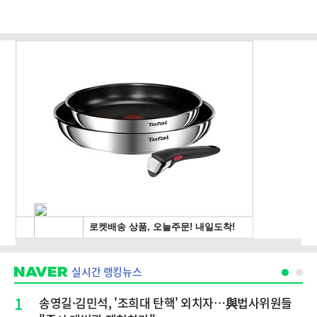
실시간 랭킹뉴스
1
송영길·김민석, '조희대 탄핵' 외치자…與법사위원들