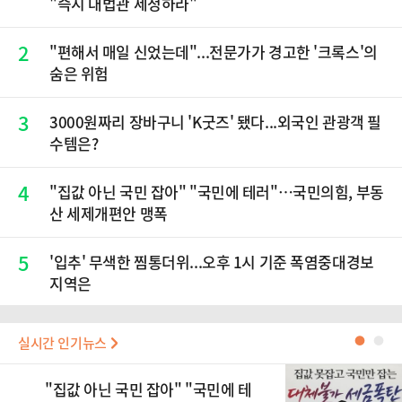
"즉시 대법관 제청하라"
2
"편해서 매일 신었는데"...전문가가 경고한 '크록스'의
숨은 위험
3
3000원짜리 장바구니 'K굿즈' 됐다...외국인 관광객 필
수템은?
4
"집값 아닌 국민 잡아" "국민에 테러"…국민의힘, 부동
산 세제개편안 맹폭
5
'입추' 무색한 찜통더위...오후 1시 기준 폭염중대경보
지역은
실시간 인기뉴스
●
●
"집값 아닌 국민 잡아" "국민에 테