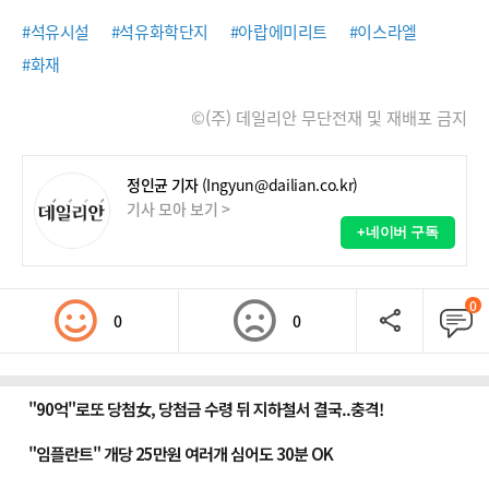
#석유시설
#석유화학단지
#아랍에미리트
#이스라엘
#화재
©(주) 데일리안 무단전재 및 재배포 금지
정인균 기자
(Ingyun@dailian.co.kr)
기사 모아 보기 >
+네이버 구독
0
0
0