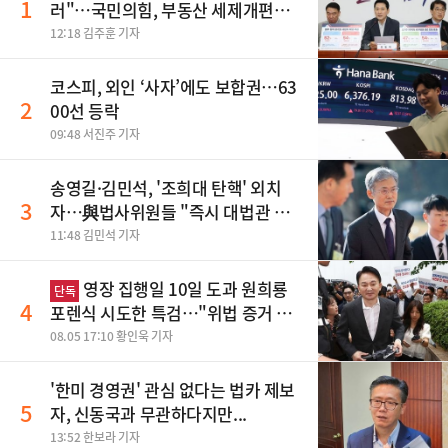
1
러"…국민의힘, 부동산 세제개편안
맹폭
12:18 김주훈 기자
코스피, 외인 ‘사자’에도 보합권…63
2
00선 등락
09:48 서진주 기자
송영길·김민석, '조희대 탄핵' 외치
3
자…與법사위원들 "즉시 대법관 제
청하라"
11:48 김민석 기자
영장 집행일 10일 도과 원희룡
단독
4
포렌식 시도한 특검…"위법 증거 수
집" 지적
08.05 17:10 황인욱 기자
'한미 경영권' 관심 없다는 법카 제보
5
자, 신동국과 무관하다지만...
13:52 한보라 기자