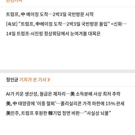
관련기사
트럼프, 中 베이징 도착…2박3일 국빈방문 시작
[속보] "트럼프, 中베이징 도착…2박3일 국빈방문 돌입" <신화통
신>
14일 트럼프·시진핑 정상회담에서 눈여겨볼 대목은
정인균
기자가 쓴 기사
AI가 키운 생산성, 월급은 제자리…美 소득분배 사상 최저 추락
美, 中 태양광에 ‘이중 철퇴’…폴리실리콘 가격 하한에 15% 관세
美민주, 트럼프 후원한 韓기업 정면 비판…"사실상 뇌물"