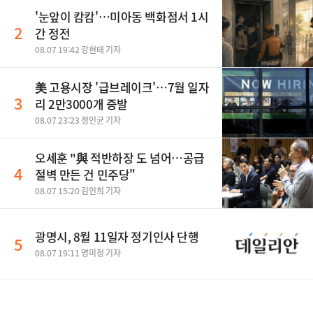
'눈앞이 캄캄'…미아동 백화점서 1시
2
간 정전
08.07 19:42 강현태 기자
美 고용시장 '급브레이크'…7월 일자
3
리 2만3000개 증발
08.07 23:23 정인균 기자
오세훈 "與 적반하장 도 넘어…공급
4
절벽 만든 건 민주당"
08.07 15:20 김인희 기자
광명시, 8월 11일자 정기인사 단행
5
08.07 19:11 명미정 기자