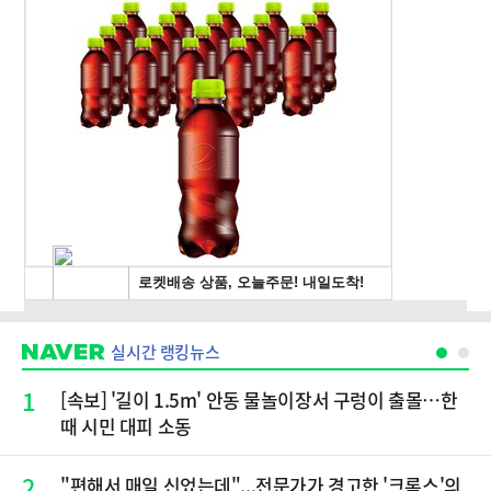
실시간 랭킹뉴스
1
[속보] '길이 1.5m' 안동 물놀이장서 구렁이 출몰…한
때 시민 대피 소동
2
"편해서 매일 신었는데"...전문가가 경고한 '크록스'의