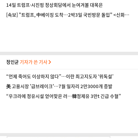
14일 트럼프·시진핑 정상회담에서 눈여겨볼 대목은
[속보] "트럼프, 中베이징 도착…2박3일 국빈방문 돌입" <신화통
신>
정인균
기자가 쓴 기사
“언제 죽어도 이상하지 않다”…이란 최고지도자 ‘위독설’
美 고용시장 '급브레이크'…7월 일자리 2만3000개 증발
“우크라에 정유시설 얻어맞은 러…韓정제유 3만t 긴급 수혈”