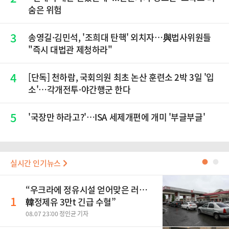
숨은 위험
3
송영길·김민석, '조희대 탄핵' 외치자…與법사위원들
"즉시 대법관 제청하라"
4
[단독] 천하람, 국회의원 최초 논산 훈련소 2박 3일 '입
소'…각개전투·야간행군 한다
5
'국장만 하라고?'…ISA 세제개편에 개미 '부글부글'
실시간 인기뉴스
●
●
“우크라에 정유시설 얻어맞은 러…
1
韓정제유 3만t 긴급 수혈”
08.07 23:00 정인균 기자