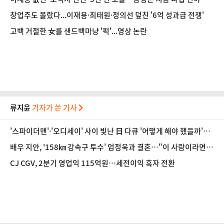
창업주도 몰랐다...이재용·최태원·정의선 덮친 '6억 성과급 전쟁'
고백 거절한 女를 샌드백마냥 '퍽'...영상 논란
류지윤
기자가 쓴 기사
'스파이더맨'·'오디세이' 사이 빛난 日 다큐 '어떻게 해야 했을까'…
관객 마음 움직인 이유 [영화 뷰]
배우 지안, '158㎞ 강속구 투수' 엄정욱과 결혼…"이 사람이라면
평생 함께"
CJ CGV, 2분기 영업익 115억원…세전이익 흑자 전환