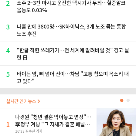
2
소주 2~3잔 마시고 운전한 택시기사 무죄…혈중알코
올농도 0.03%
3
나흘 만에 3800명…SK하이닉스, 3개 노조 묶는 통합
노조 추진
4
"한글 적힌 쓰레기가…전 세계에 알려버릴 것" 경고 날
린 日
5
바이든 암, 뼈 넘어 전이…차남 "고통 참으며 목소리 내
고 있다"
실시간 인기뉴스
●
●
나경원 "청년 결혼 막아놓고 염장"…
1
李정부 겨냥 "그 자체가 결혼 페널
티"
16:33 김수현 기자