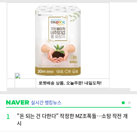
실시간 랭킹뉴스
1
"돈 되는 건 다한다" 작정한 MZ조폭들…소탕 작전 개
시