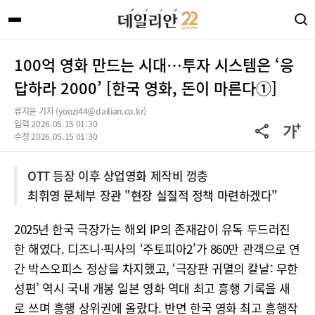
100억 영화 만드는 시대…투자 시스템은 ‘응
답하라 2000’ [한국 영화, 돈이 마른다①]
류지윤 기자 (yoozi44@dailian.co.kr)
입력 2026.05.15 01:30
수정 2026.05.15 01:30
OTT 등장 이후 상업영화 제작비 껑충
최휘영 문체부 장관 "현장 실질적 정책 마련하겠다"
2025년 한국 극장가는 해외 IP의 존재감이 유독 두드러진
한 해였다. 디즈니·픽사의 ‘주토피아2’가 860만 관객으로 연
간 박스오피스 정상을 차지했고, ‘극장판 귀멸의 칼날: 무한
성편’ 역시 국내 개봉 일본 영화 역대 최고 흥행 기록을 새
로 쓰며 흥행 상위권에 올랐다. 반면 한국 영화 최고 흥행작