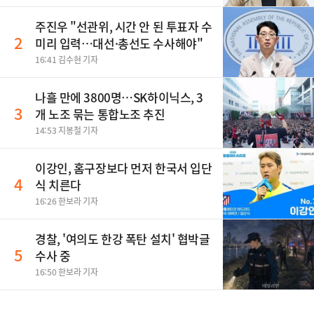
주진우 "선관위, 시간 안 된 투표자 수
2
미리 입력…대선·총선도 수사해야"
16:41 김수현 기자
나흘 만에 3800명…SK하이닉스, 3
3
개 노조 묶는 통합노조 추진
14:53 지봉철 기자
이강인, 홈구장보다 먼저 한국서 입단
4
식 치른다
16:26 한보라 기자
경찰, '여의도 한강 폭탄 설치' 협박글
5
수사 중
16:50 한보라 기자