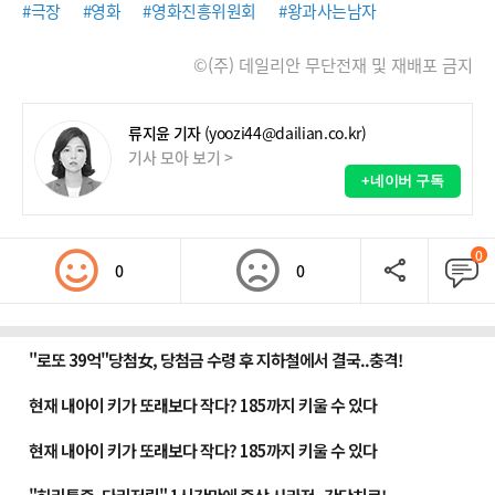
#극장
#영화
#영화진흥위원회
#왕과사는남자
©(주) 데일리안 무단전재 및 재배포 금지
류지윤 기자
(yoozi44@dailian.co.kr)
기사 모아 보기 >
+네이버 구독
0
0
0