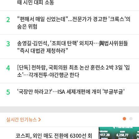
때 시민 대피 소동
2
"편해서 매일 신었는데"...전문가가 경고한 '크록스'의
숨은 위험
3
송영길·김민석, '조희대 탄핵' 외치자…與법사위원들
"즉시 대법관 제청하라"
4
[단독] 천하람, 국회의원 최초 논산 훈련소 2박 3일 '입
소'…각개전투·야간행군 한다
5
'국장만 하라고?'…ISA 세제개편에 개미 '부글부글'
실시간 인기뉴스
●
●
코스피, 외인 매도 전환에 6300선 회