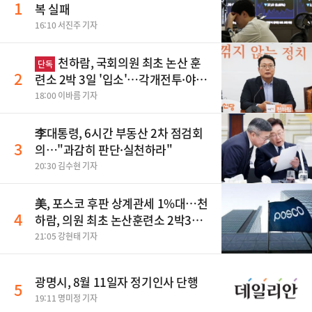
1
복 실패
16:10 서진주 기자
천하람, 국회의원 최초 논산 훈
단독
2
련소 2박 3일 '입소'…각개전투·야간
행군 한다
18:00 이바름 기자
李대통령, 6시간 부동산 2차 점검회
3
의…"과감히 판단·실천하라"
20:30 김수현 기자
美, 포스코 후판 상계관세 1%대…천
4
하람, 의원 최초 논산훈련소 2박3일
'입소'
21:05 강현태 기자
광명시, 8월 11일자 정기인사 단행
5
19:11 명미정 기자