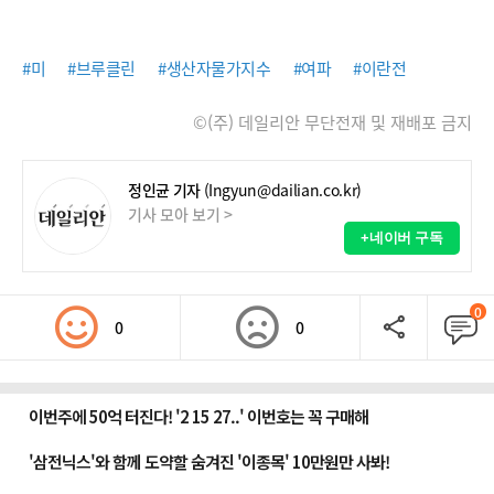
#미
#브루클린
#생산자물가지수
#여파
#이란전
©(주) 데일리안 무단전재 및 재배포 금지
정인균 기자
(Ingyun@dailian.co.kr)
기사 모아 보기 >
+네이버 구독
0
0
0