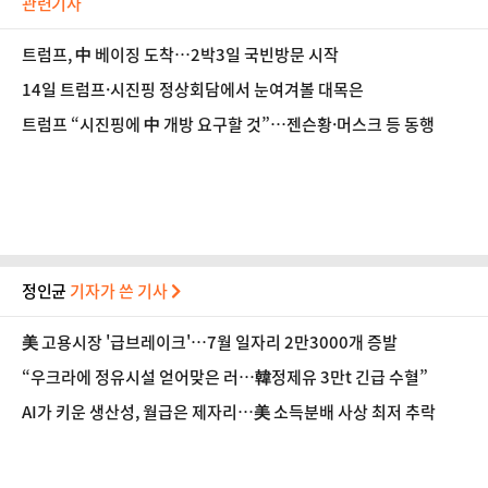
관련기사
트럼프, 中 베이징 도착…2박3일 국빈방문 시작
14일 트럼프·시진핑 정상회담에서 눈여겨볼 대목은
트럼프 “시진핑에 中 개방 요구할 것”…젠슨황·머스크 등 동행
정인균
기자가 쓴 기사
美 고용시장 '급브레이크'…7월 일자리 2만3000개 증발
“우크라에 정유시설 얻어맞은 러…韓정제유 3만t 긴급 수혈”
AI가 키운 생산성, 월급은 제자리…美 소득분배 사상 최저 추락