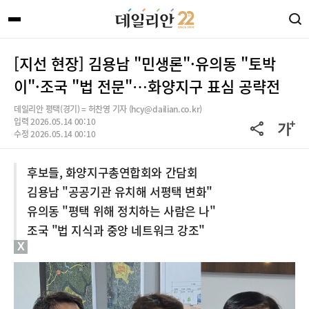
[지선 현장] 김용남 "민생론"·유의동 "토박
이"·조국 "법 전문"…화양지구 표심 공략전
데일리안 평택(경기) = 허찬영 기자 (hcy@dailian.co.kr)
입력 2026.05.14 00:10
수정 2026.05.14 00:10
후보들, 화양지구총연합회와 간담회
김용남 "공공기관 유치해 서평택 변화"
유의동 "평택 위해 정치하는 사람은 나"
조국 "법 지식과 중앙 네트워크 강조"
X