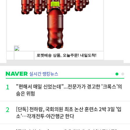
실시간 랭킹뉴스
1
"편해서 매일 신었는데"...전문가가 경고한 '크록스'의
숨은 위험
2
[단독] 천하람, 국회의원 최초 논산 훈련소 2박 3일 '입
소'…각개전투·야간행군 한다