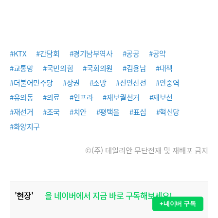
#KTX
#간담회
#경기남부역사
#공공
#공약
#교통망
#국민의힘
#국회의원
#김용남
#대책
#더불어민주당
#상권
#소방
#신안산선
#안중역
#유의동
#의료
#인프라
#재보궐선거
#재보선
#재선거
#조국
#치안
#평택을
#표심
#혁신당
#화양지구
©(주) 데일리안 무단전재 및 재배포 금지
'현장'
을 네이버에서 지금 바로 구독해보세요!
+네이버 구독