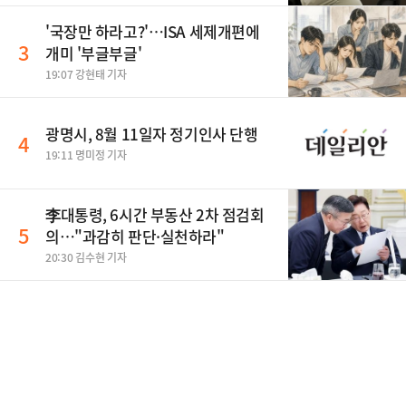
'국장만 하라고?'…ISA 세제개편에
3
개미 '부글부글'
19:07 강현태 기자
광명시, 8월 11일자 정기인사 단행
4
19:11 명미정 기자
李대통령, 6시간 부동산 2차 점검회
5
의…"과감히 판단·실천하라"
20:30 김수현 기자