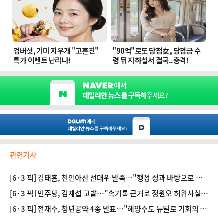
관련기사
[6·3 픽] 김태흠, 천안아산 선대위 발족…"행정 성과 바탕으로 승
기 잡겠다"
[6·3 픽] 민주당, 김재섭 고발…"속기록 근거로 정원오 허위사실
유포"
[6·3 픽] 전재수, 청년공약 4종 발표…"해양수도 뉴딜로 기회의 부