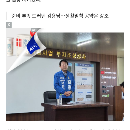
준비 부족 드러낸 김용남
…
생활밀착 공약은 강조
X