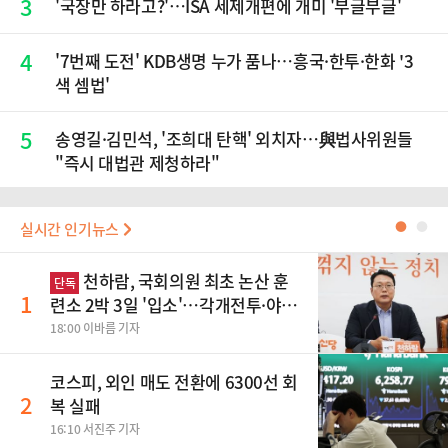
3
'국장만 하라고?'…ISA 세제개편에 개미 '부글부글'
4
'7번째 도전' KDB생명 누가 품나…흥국·한투·한화 '3
색 셈법'
5
송영길·김민석, '조희대 탄핵' 외치자…與법사위원들
"즉시 대법관 제청하라"
실시간 인기뉴스
●
●
천하람, 국회의원 최초 논산 훈
단독
1
련소 2박 3일 '입소'…각개전투·야간
행군 한다
18:00 이바름 기자
코스피, 외인 매도 전환에 6300선 회
2
복 실패
16:10 서진주 기자