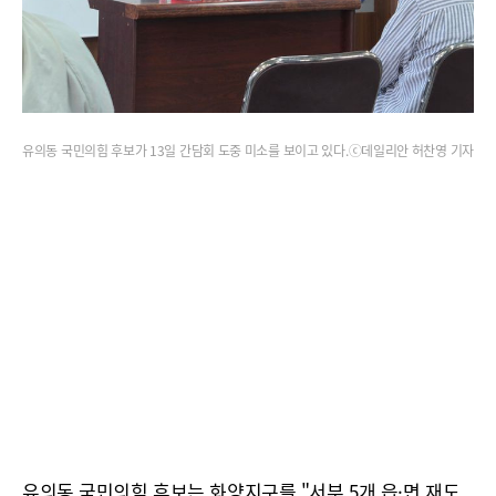
유의동 국민의힘 후보가 13일 간담회 도중 미소를 보이고 있다.ⓒ데일리안 허찬영 기자
유의동 국민의힘 후보는 화양지구를 "서부 5개 읍·면 재도