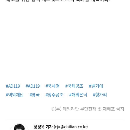
#AD119
#AD119
#국세청
#국제공조
#벨기에
#역외체납
#영국
#징수공조
#해외은닉
#헝가리
©(주) 데일리안 무단전재 및 재배포 금지
장정욱 기자
(cju@dailian.co.kr)