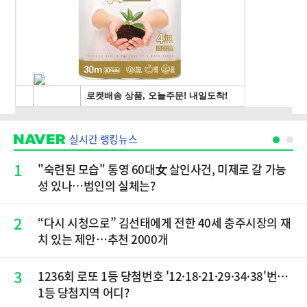
실시간 랭킹뉴스
1
"숙련된 모습" 통영 60대女 살인사건, 미제로 갈 가능
성 있나…범인의 실체는?
2
“다시 시청으로” 김선태에게 전한 40세 충주시장의 재
치 있는 제안…추천 2000개
3
1236회 로또 1등 당첨번호 '12·18·21·29·34·38'번…
1등 당첨지역 어디?