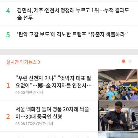
4
김민석, 제주·인천서 정청래 누르고 1위…누적 결과도
金 선두
5
‘탄약 고갈 보도’에 격노한 트럼프 “유출자 색출하라”
실시간 인기뉴스
●
●
"우린 신천지 아냐" "엇박자 대표 필
1
요없어"…鄭·金 지지자들 인천서
'격돌'
06:00 허찬영 기자
서울 백화점 돌며 명품 20차례 싹쓸
2
이…30대 중국인 실형
08.08 17:22 김남하 기자