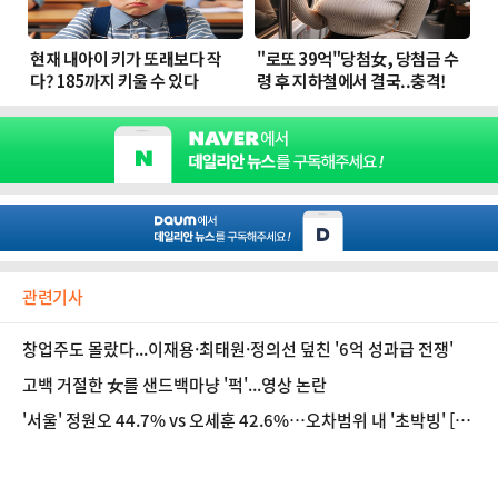
관련기사
창업주도 몰랐다...이재용·최태원·정의선 덮친 '6억 성과급 전쟁'
고백 거절한 女를 샌드백마냥 '퍽'...영상 논란
'서울' 정원오 44.7% vs 오세훈 42.6%…오차범위 내 '초박빙' [여
론조사공정]