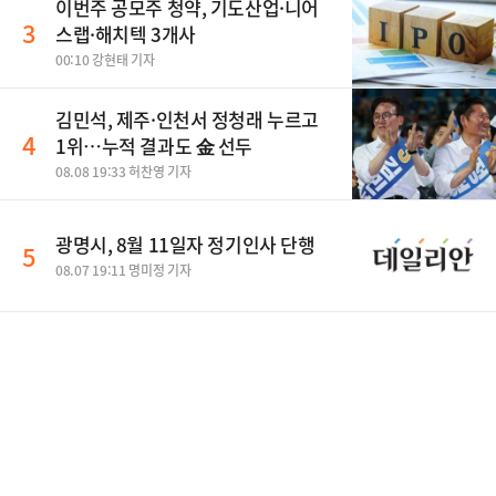
이번주 공모주 청약, 기도산업·니어
3
스랩·해치텍 3개사
00:10 강현태 기자
김민석, 제주·인천서 정청래 누르고
4
1위…누적 결과도 金 선두
08.08 19:33 허찬영 기자
광명시, 8월 11일자 정기인사 단행
5
08.07 19:11 명미정 기자