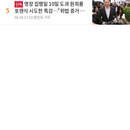
영장 집행일 10일 도과 원희룡
단독
5
포렌식 시도한 특검…"위법 증거 수
집" 지적
08.05 17:10 황인욱 기자