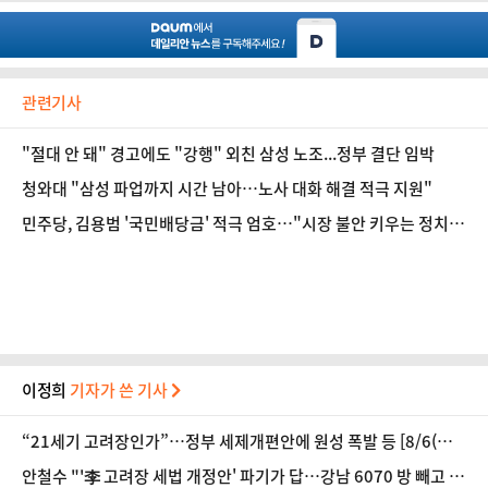
관련기사
"절대 안 돼" 경고에도 "강행" 외친 삼성 노조...정부 결단 임박
청와대 "삼성 파업까지 시간 남아…노사 대화 해결 적극 지원"
민주당, 김용범 '국민배당금' 적극 엄호…"시장 불안 키우는 정치
선동"
이정희
기자가 쓴 기사
“21세기 고려장인가”…정부 세제개편안에 원성 폭발 등 [8/6(목)
데일리안 퇴근길뉴스]
안철수 "'李 고려장 세법 개정안' 파기가 답…강남 6070 방 빼고 외