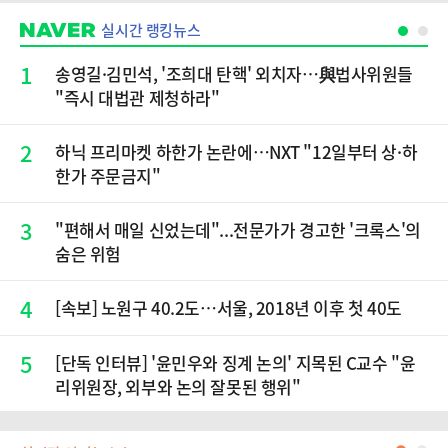
실시간 랭킹뉴스
1
송영길·김민석, '조희대 탄핵' 외치자…與법사위원들
"즉시 대법관 제청하라"
2
하닉 프리마켓 하한가 논란에…NXT "12일부터 상·하
한가 주문금지"
3
"편해서 매일 신었는데"...전문가가 경고한 '크록스'의
숨은 위험
4
[속보] 노원구 40.2도…서울, 2018년 이후 첫 40도
5
[단독 인터뷰] '윤민우와 징계 논의' 지목된 C교수 "윤
리위원장, 외부와 논의 잘못된 행위"