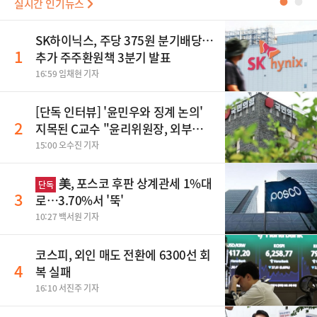
실시간 인기뉴스
●
●
SK하이닉스, 주당 375원 분기배당…
1
추가 주주환원책 3분기 발표
16:59 임채현 기자
[단독 인터뷰] '윤민우와 징계 논의'
2
지목된 C교수 "윤리위원장, 외부와
논의 잘못된 행위"
15:00 오수진 기자
美, 포스코 후판 상계관세 1%대
단독
3
로…3.70%서 '뚝'
10:27 백서원 기자
코스피, 외인 매도 전환에 6300선 회
4
복 실패
16:10 서진주 기자