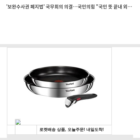
지로 떠나란 것" 등 [8/5(수) 데일리안 퇴근길뉴스]
'보완수사권 폐지법' 국무회의 의결…국민의힘 "국민 뜻 끝내 외
면" 등 [8/4(화) 데일리안 퇴근길뉴스]