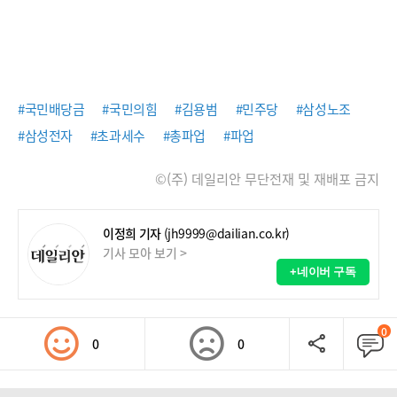
#국민배당금
#국민의힘
#김용범
#민주당
#삼성노조
#삼성전자
#초과세수
#총파업
#파업
©(주) 데일리안 무단전재 및 재배포 금지
이정희 기자
(jh9999@dailian.co.kr)
기사 모아 보기 >
+네이버 구독
0
0
0