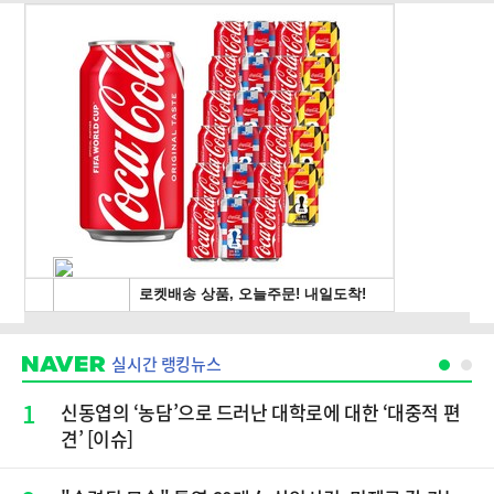
실시간 랭킹뉴스
1
신동엽의 ‘농담’으로 드러난 대학로에 대한 ‘대중적 편
견’ [이슈]