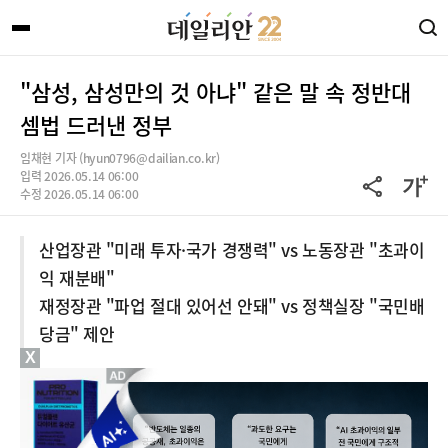
"삼성, 삼성만의 것 아냐" 같은 말 속 정반대
셈법 드러낸 정부
임채현 기자 (hyun0796@dailian.co.kr)
입력 2026.05.14 06:00
수정 2026.05.14 06:00
산업장관 "미래 투자·국가 경쟁력" vs 노동장관 "초과이
익 재분배"
재정장관 "파업 절대 있어선 안돼" vs 정책실장 "국민배
당금" 제안
X