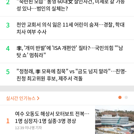
2
"숙련된 모습" 통영 60대女 살인사건, 미제로 갈 가능
성 있나…범인의 실체는?
3
천안 교회서 의식 잃은 11세 어린이 숨져…경찰, 학대
치사 여부 수사
4
李, '개미 반발'에 'ISA 개편안' 질타?…국민의힘 "'남
탓 쇼' 멈춰라"
5
"정청래, 李 모욕에 침묵" vs "금도 넘지 말라"…친명-
친청 최고위원 후보, 제주서 격돌
실시간 인기뉴스
●
●
여수 오동도 해상서 모터보트 전복…
1
1명 심정지·1명 실종·3명 경상
12:39 이나영 기자