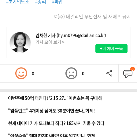
#초기업노조
#총리
#파업
©(주) 데일리안 무단전재 및 재배포 금지
임채현 기자
(hyun0796@dailian.co.kr)
기사 모아 보기 >
+네이버 구독
0
0
0