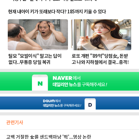
관련기사
고백 거절한 女를 샌드백마냥 '퍽'...영상 논란