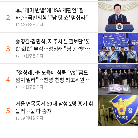
李, '개미 반발'에 'ISA 개편안' 질
2
타?…국민의힘 "'남 탓 쇼' 멈춰라"
10:22 김주훈 기자
송영길·김민석, 제주서 분열보단 '통
3
합·화합' 부각…정청래 "당 공격해
놓고 뻔뻔해"
12:39 김주훈 기자
"정청래, 李 모욕에 침묵" vs "금도
4
넘지 말라"…친명-친청 최고위원 후
보, 제주서 격돌
13:07 김주훈 기자
서울 면목동서 60대 남성 2명 흉기 휘
5
둘러…둘 다 숨져
13:09 이나영 기자