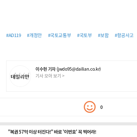
#AD119
#개정안
#국토교통부
#국토부
#보함
#항공사고
이수현 기자
(jwdo95@dailian.co.kr)
기사 모아 보기 >
0