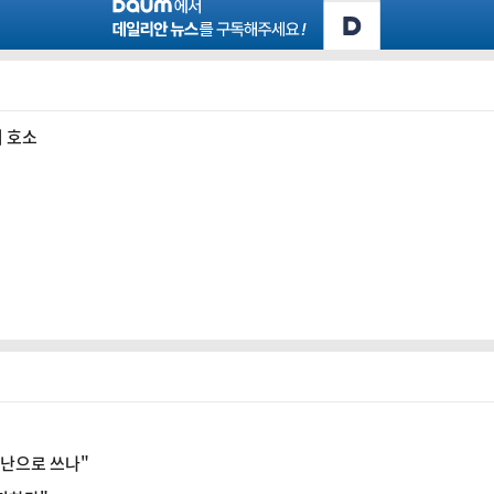
지 호소
장난으로 쓰나"