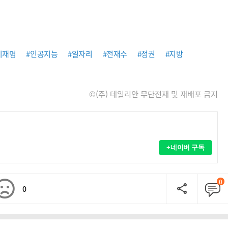
이재명
#인공지능
#일자리
#전재수
#정권
#지방
©(주) 데일리안 무단전재 및 재배포 금지
+네이버 구독
0
0