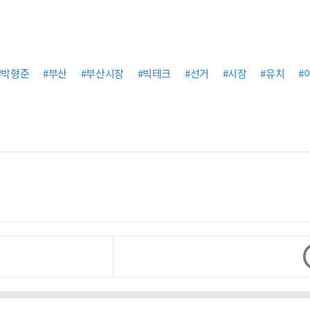
#박형준
#부산
#부산시장
#빅테크
#선거
#시장
#유치
#