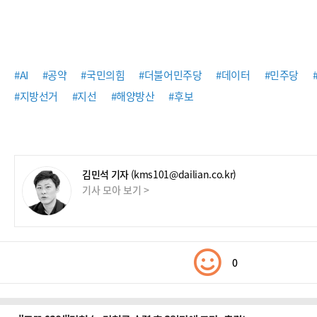
#AI
#공약
#국민의힘
#더불어민주당
#데이터
#민주당
#지방선거
#지선
#해양방산
#후보
김민석 기자
(kms101@dailian.co.kr)
기사 모아 보기 >
0