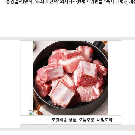
송영길·김민석, '조희대 탄핵' 외치자…與법사위원들 "즉시 대법관 제