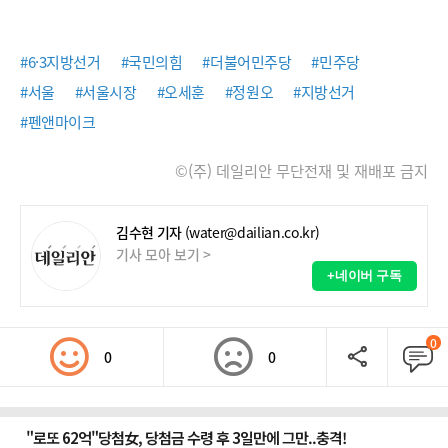
#6·3지방선거
#국민의힘
#더불어민주당
#민주당
#서울
#서울시장
#오세훈
#정원오
#지방선거
#펜앤마이크
©(주) 데일리안 무단전재 및 재배포 금지
김수현 기자
(water@dailian.co.kr)
기사 모아 보기 >
+네이버 구독
0
0
0