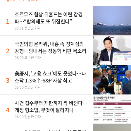
호르무즈 협상 뒤흔드는 이란 강경
1
파…“합의해도 또 뒤집힌다”
03:01 정인균 기자
국민의힘 윤리위, 내홍 속 징계심의
2
강행…당내서는 장동혁 비판 목소리
06:00 오수진 기자
美증시, '고용 쇼크'에도 웃었다…나
3
스닥 1.3%↑·S&P 사상 최고
05:00 정인균 기자
사건 접수부터 재판까지 싹 바뀐다…
4
개정 형소법, 무엇이 달라지나
06:00 김남하 기자