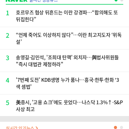
1
호르무즈 협상 뒤흔드는 이란 강경파…“합의해도 또
뒤집힌다”
2
“언제 죽어도 이상하지 않다”…이란 최고지도자 ‘위독
설’
3
송영길·김민석, '조희대 탄핵' 외치자…與법사위원들
"즉시 대법관 제청하라"
4
'7번째 도전' KDB생명 누가 품나…흥국·한투·한화 '3
색 셈법'
5
美증시, '고용 쇼크'에도 웃었다…나스닥 1.3%↑·S&P
사상 최고
실시간 인기뉴스
●
●