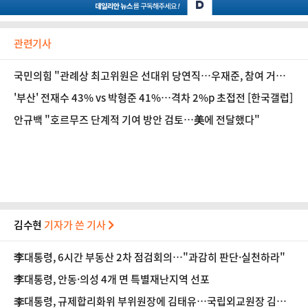
관련기사
국민의힘 "관례상 최고위원은 선대위 당연직…우재준, 참여 거부
시 존중"
'부산' 전재수 43% vs 박형준 41%…격차 2%p 초접전 [한국갤럽]
안규백 "호르무즈 단계적 기여 방안 검토…美에 전달했다"
김수현
기자가 쓴 기사
李대통령, 6시간 부동산 2차 점검회의…"과감히 판단·실천하라"
李대통령, 안동·의성 4개 면 특별재난지역 선포
李대통령, 규제합리화위 부위원장에 김태유…국립외교원장 김흥