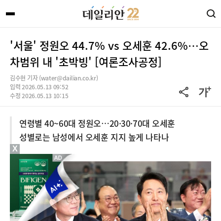
'서울' 정원오 44.7% vs 오세훈 42.6%…오
차범위 내 '초박빙' [여론조사공정]
김수현 기자 (water@dailian.co.kr)
입력 2026.05.13 09:52
수정 2026.05.13 10:15
연령별 40~60대 정원오…20·30·70대 오세훈
성별로는 남성에서 오세훈 지지 높게 나타나
X