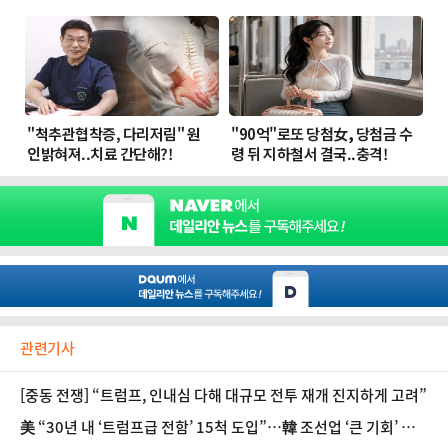
관련기사
[중동 전쟁] “트럼프, 인내심 다해 대규모 전투 재개 진지하게 고려”
美 “30년 내 ‘트럼프급 전함’ 15척 도입”…韓 조선업 ‘큰 기회’ 오