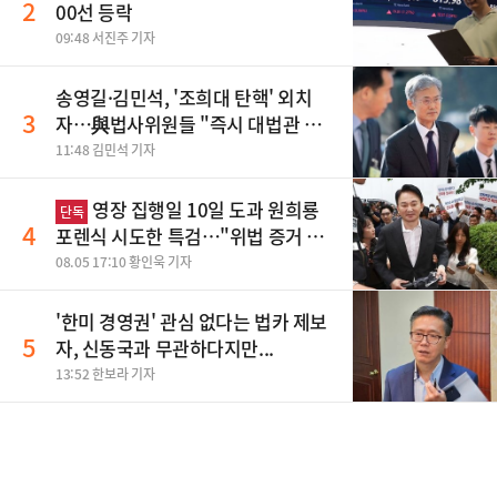
2
00선 등락
09:48 서진주 기자
송영길·김민석, '조희대 탄핵' 외치
3
자…與법사위원들 "즉시 대법관 제
청하라"
11:48 김민석 기자
영장 집행일 10일 도과 원희룡
단독
4
포렌식 시도한 특검…"위법 증거 수
집" 지적
08.05 17:10 황인욱 기자
'한미 경영권' 관심 없다는 법카 제보
5
자, 신동국과 무관하다지만...
13:52 한보라 기자