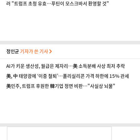
나
러 "트럼프 초청 유효…푸틴이 모스크바서 환영할 것"
정인균
기자가 쓴 기사
AI가 키운 생산성, 월급은 제자리…美 소득분배 사상 최저 추락
美, 中 태양광에 ‘이중 철퇴’…폴리실리콘 가격 하한에 15% 관세
美민주, 트럼프 후원한 韓기업 정면 비판…"사실상 뇌물"