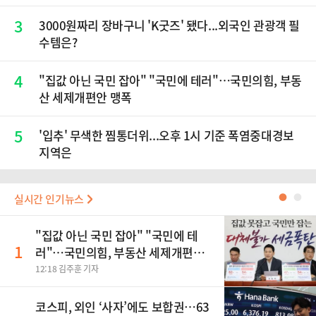
3
3000원짜리 장바구니 'K굿즈' 됐다...외국인 관광객 필
수템은?
4
"집값 아닌 국민 잡아" "국민에 테러"…국민의힘, 부동
산 세제개편안 맹폭
5
'입추' 무색한 찜통더위...오후 1시 기준 폭염중대경보
지역은
실시간 인기뉴스
●
●
"집값 아닌 국민 잡아" "국민에 테
1
러"…국민의힘, 부동산 세제개편안
맹폭
12:18 김주훈 기자
코스피, 외인 ‘사자’에도 보합권…63