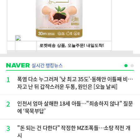
실시간 랭킹뉴스
1
폭염 다소 누그러져 '낮 최고 35도'·동해안 이틀째 비…
자고 난 뒤 갑작스러운 두통, 원인은 [오늘 날씨]
2
인천서 엄마 살해한 18세 아들…"죄송하지 않냐" 질문
에 ‘묵묵부답’
3
"돈 되는 건 다한다" 작정한 MZ조폭들…소탕 작전 개
시