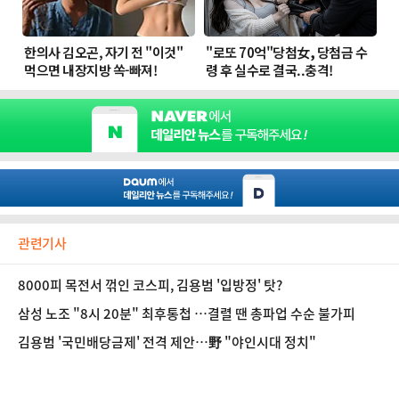
관련기사
8000피 목전서 꺾인 코스피, 김용범 '입방정' 탓?
삼성 노조 "8시 20분" 최후통첩 …결렬 땐 총파업 수순 불가피
김용범 '국민배당금제' 전격 제안…野 "야인시대 정치"