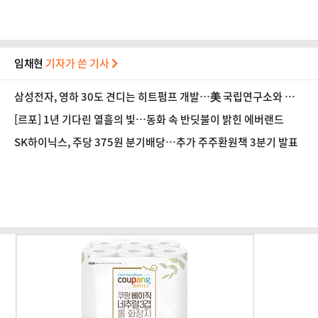
임채현
기자가 쓴 기사
삼성전자, 영하 30도 견디는 히트펌프 개발…美 국립연구소와 협
력
[르포] 1년 기다린 열흘의 빛…동화 속 반딧불이 밝힌 에버랜드
SK하이닉스, 주당 375원 분기배당…추가 주주환원책 3분기 발표