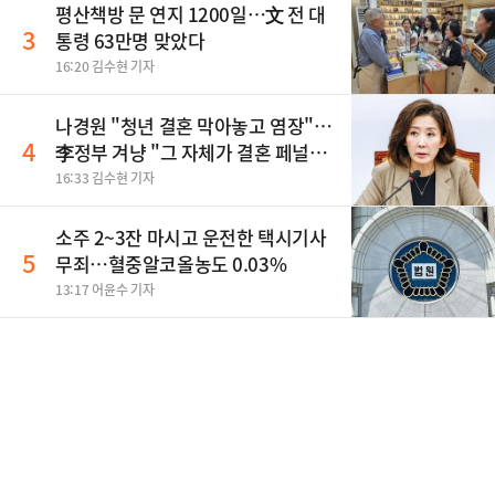
평산책방 문 연지 1200일…文 전 대
3
통령 63만명 맞았다
16:20 김수현 기자
나경원 "청년 결혼 막아놓고 염장"…
4
李정부 겨냥 "그 자체가 결혼 페널
티"
16:33 김수현 기자
소주 2~3잔 마시고 운전한 택시기사
5
무죄…혈중알코올농도 0.03%
13:17 어윤수 기자