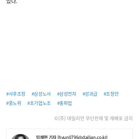
있다.
#사후조정
#삼성노사
#삼성전자
#성과급
#조정안
#중노위
#초기업노조
#총파업
©(주) 데일리안 무단전재 및 재배포 금지
임채현 기자
(hyun0796@dailian.co.kr)