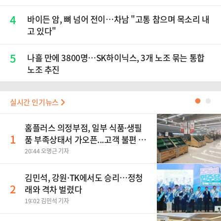
4
바이든 암, 뼈 넘어 전이…차남 "고통 참으며 목소리 내
고 있다"
5
나흘 만에 3800명…SK하이닉스, 3개 노조 묶는 통합
노조 추진
실시간 인기뉴스
●
●
홈플러스 의정부점, 일부 식품·생필
1
품 부족상태서 가오픈...고객 불편 가
중
20:44 오명근 기자
김민석, 강원·TK에서도 승리…정청
2
래와 격차 벌렸다
19:02 김민석 기자