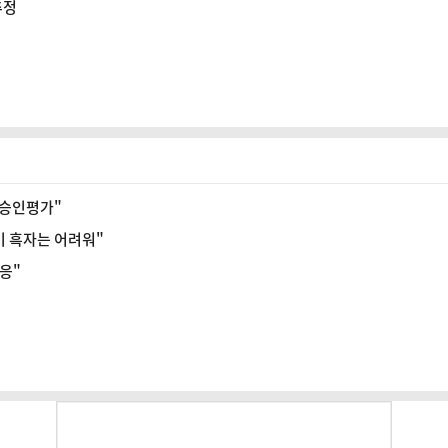
추정
 승인평가"
기 흑자는 어려워"
응"