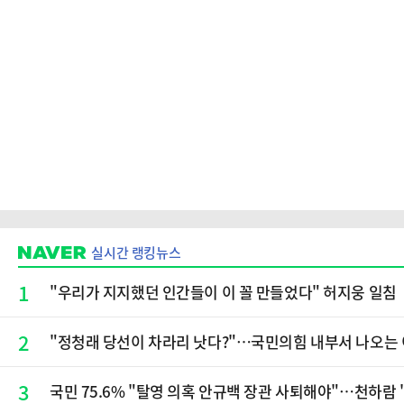
실시간 랭킹뉴스
1
"우리가 지지했던 인간들이 이 꼴 만들었다" 허지웅 일침
2
​"정청래 당선이 차라리 낫다?"…국민의힘 내부서 나오는
3
국민 75.6% "탈영 의혹 안규백 장관 사퇴해야"…천하람