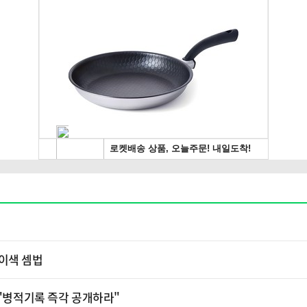
 이색 셈법
 "병적기록 즉각 공개하라"