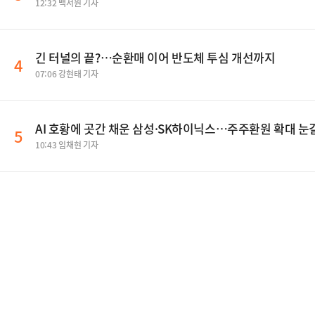
12:32 백서원 기자
긴 터널의 끝?…순환매 이어 반도체 투심 개선까지
4
07:06 강현태 기자
AI 호황에 곳간 채운 삼성·SK하이닉스…주주환원 확대 눈
5
10:43 임채현 기자