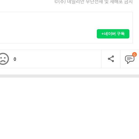
©(주) 데일리안 무단전재 및 재배포 금지
+네이버 구독
0
0