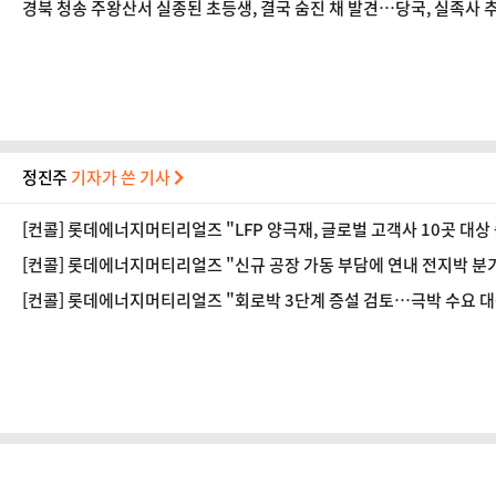
경북 청송 주왕산서 실종된 초등생, 결국 숨진 채 발견…당국, 실족사 
정진주
기자가 쓴 기사
[컨콜] 롯데에너지머티리얼즈 "LFP 양극재, 글로벌 고객사 10곳 대상
[컨콜] 롯데에너지머티리얼즈 "신규 공장 가동 부담에 연내 전지박 분
[컨콜] 롯데에너지머티리얼즈 "회로박 3단계 증설 검토…극박 수요 대