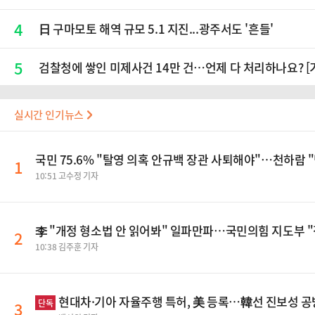
4
日 구마모토 해역 규모 5.1 지진...광주서도 '흔들'
5
검찰청에 쌓인 미제사건 14만 건…언제 다 처리하나요? [
실시간 인기뉴스
국민 75.6% "탈영 의혹 안규백 장관 사퇴해야"…천하람
1
10:51 고수정 기자
李 "개정 형소법 안 읽어봐" 일파만파…국민의힘 지도부 
2
10:38 김주훈 기자
현대차·기아 자율주행 특허, 美 등록…韓선 진보성 
단독
3