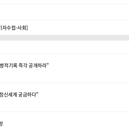
기자수첩-사회]
 "병적기록 즉각 공개하라"
"정신세계 궁금하다"
공방