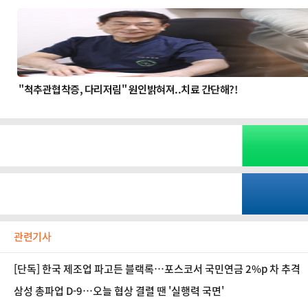
관련기사
[단독] 한국 제조업 파고든 블랙록…포스코서 국민연금 2%p 차 추격
삼성 총파업 D-9…오늘 협상 결렬 땐 '실행력 국면'