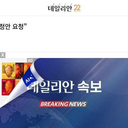
정안 요청"
X