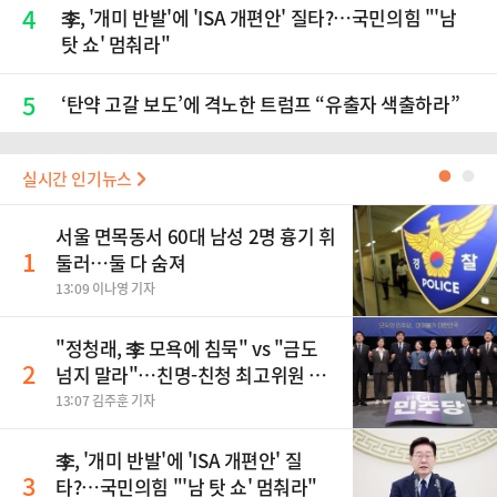
4
李, '개미 반발'에 'ISA 개편안' 질타?…국민의힘 "'남
탓 쇼' 멈춰라"
5
‘탄약 고갈 보도’에 격노한 트럼프 “유출자 색출하라”
실시간 인기뉴스
●
●
서울 면목동서 60대 남성 2명 흉기 휘
1
둘러…둘 다 숨져
13:09 이나영 기자
"정청래, 李 모욕에 침묵" vs "금도
2
넘지 말라"…친명-친청 최고위원 후
보, 제주서 격돌
13:07 김주훈 기자
李, '개미 반발'에 'ISA 개편안' 질
3
타?…국민의힘 "'남 탓 쇼' 멈춰라"