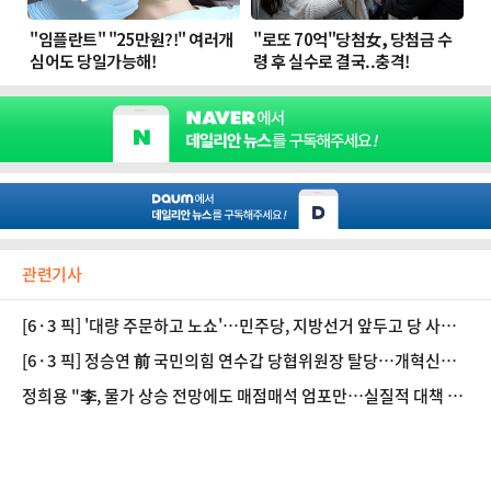
관련기사
[6·3 픽] '대량 주문하고 노쇼'…민주당, 지방선거 앞두고 당 사칭
범죄 대응
[6·3 픽] 정승연 前 국민의힘 연수갑 당협위원장 탈당…개혁신당
후보로 출마
정희용 "李, 물가 상승 전망에도 매점매석 엄포만…실질적 대책 내
놔야"