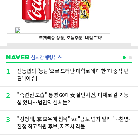
실시간 랭킹뉴스
1
신동엽의 ‘농담’으로 드러난 대학로에 대한 ‘대중적 편
견’ [이슈]
2
"숙련된 모습" 통영 60대女 살인사건, 미제로 갈 가능
성 있나…범인의 실체는?
3
"정청래, 李 모욕에 침묵" vs "금도 넘지 말라"…친명-
친청 최고위원 후보, 제주서 격돌