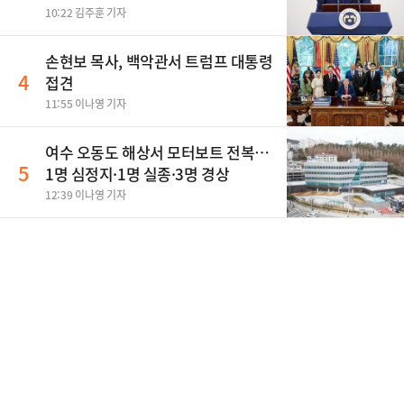
10:22 김주훈 기자
손현보 목사, 백악관서 트럼프 대통령
4
접견
11:55 이나영 기자
여수 오동도 해상서 모터보트 전복…
5
1명 심정지·1명 실종·3명 경상
12:39 이나영 기자