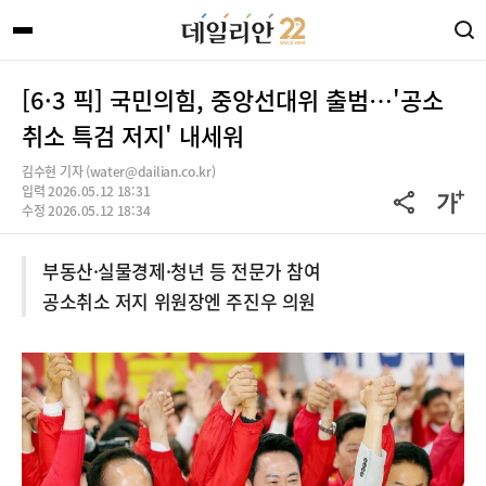
[6·3 픽] 국민의힘, 중앙선대위 출범…'공소
취소 특검 저지' 내세워
김수현 기자 (water@dailian.co.kr)
입력 2026.05.12 18:31
수정 2026.05.12 18:34
부동산·실물경제·청년 등 전문가 참여
공소취소 저지 위원장엔 주진우 의원