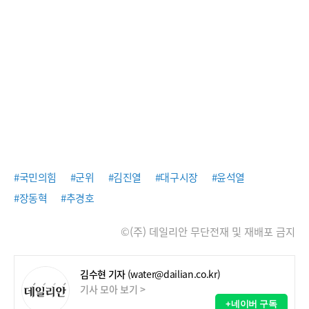
#국민의힘
#군위
#김진열
#대구시장
#윤석열
#장동혁
#추경호
©(주) 데일리안 무단전재 및 재배포 금지
김수현 기자
(water@dailian.co.kr)
기사 모아 보기 >
+네이버 구독