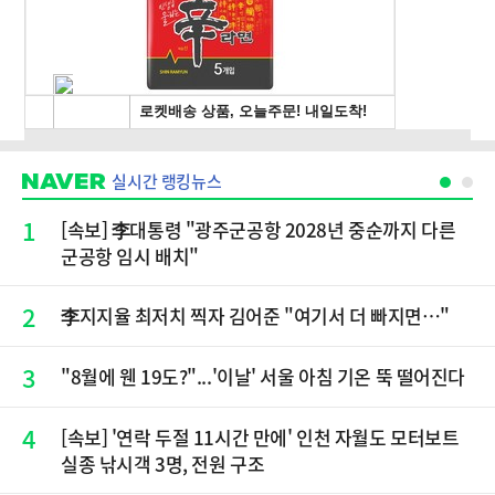
실시간 랭킹뉴스
1
[속보] 李대통령 "광주군공항 2028년 중순까지 다른
군공항 임시 배치"
2
李지지율 최저치 찍자 김어준 "여기서 더 빠지면…"
3
"8월에 웬 19도?"...'이날' 서울 아침 기온 뚝 떨어진다
4
[속보] '연락 두절 11시간 만에' 인천 자월도 모터보트
실종 낚시객 3명, 전원 구조