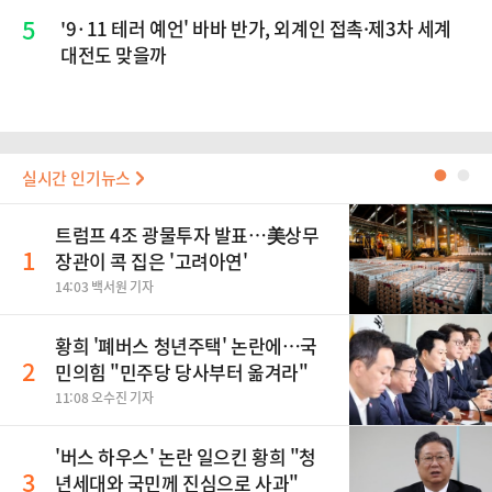
5
'9·11 테러 예언' 바바 반가, 외계인 접촉·제3차 세계
대전도 맞을까
실시간 인기뉴스
●
●
트럼프 4조 광물투자 발표…美상무
1
장관이 콕 집은 '고려아연'
14:03 백서원 기자
황희 '폐버스 청년주택' 논란에…국
2
민의힘 "민주당 당사부터 옮겨라"
11:08 오수진 기자
'버스 하우스' 논란 일으킨 황희 "청
3
년세대와 국민께 진심으로 사과"