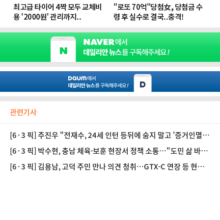
관련기사
[6·3 픽] 주진우 "전재수, 24세 인턴 등뒤에 숨지 말고 '증거인멸'
직접 책임져야"
[6·3 픽] 박수현, 충남 체육·보훈 현장서 정책 소통…"도민 삶 바꾸
는 비전 만들 것"
[6·3 픽] 김용남, 고덕 주민 만나 의견 청취…GTX-C 연장 등 현안
논의