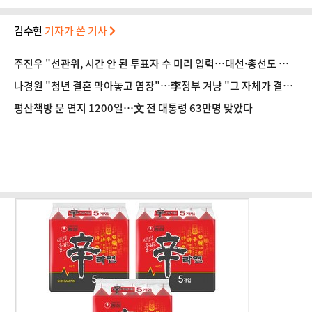
김수현
기자가 쓴 기사
주진우 "선관위, 시간 안 된 투표자 수 미리 입력…대선·총선도 수
사해야"
나경원 "청년 결혼 막아놓고 염장"…李정부 겨냥 "그 자체가 결혼
페널티"
평산책방 문 연지 1200일…文 전 대통령 63만명 맞았다