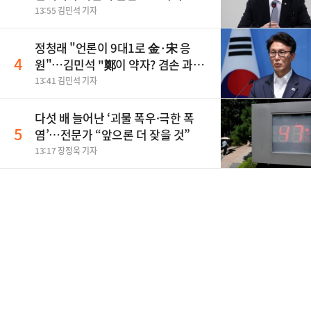
13:55 김민석 기자
정청래 "언론이 9대1로 金·宋 응
4
원"…김민석 "鄭이 약자? 겸손 과하
다"
13:41 김민석 기자
다섯 배 늘어난 ‘괴물 폭우·극한 폭
5
염’…전문가 “앞으론 더 잦을 것”
13:17 장정욱 기자