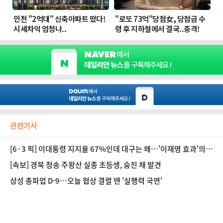
관련기사
[6·3 픽] 이대통령 지지율 67%인데 대구는 왜…'이재명 효과'의
역설
[속보] 경북 청송 주왕산 실종 초등생, 숨진 채 발견
삼성 총파업 D-9…오늘 협상 결렬 땐 '실행력 국면'