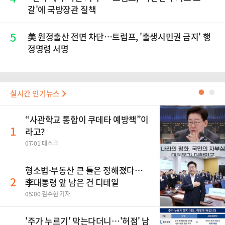
갈'에 국방장관 질책
5
美 원정출산 전면 차단…트럼프, '출생시민권 금지' 행
정명령 서명
실시간 인기뉴스
●
●
“사관학교 통합이 쿠데타 예방책”이
1
라고?
07:01 데스크
형소법·부동산 큰 틀은 정해졌다…
2
李대통령 앞 남은 건 디테일
05:00 김수현 기자
'주가 누르기' 막는다더니…'허점' 남