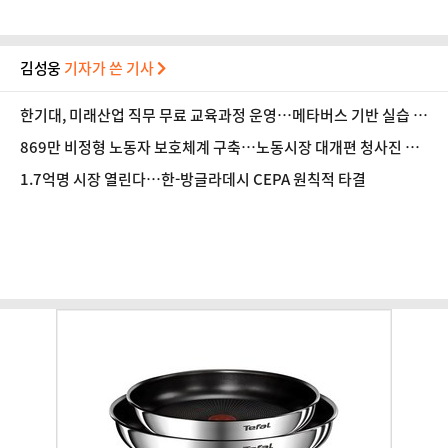
김성웅
기자가 쓴 기사
한기대, 미래산업 직무 무료 교육과정 운영…메타버스 기반 실습 도
입
869만 비정형 노동자 보호체계 구축…노동시장 대개편 청사진 공
개
1.7억명 시장 열린다…한-방글라데시 CEPA 원칙적 타결