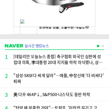
실시간 랭킹뉴스
1
[데일리안 오늘뉴스 종합] 축구협회 외국인 심판에 성
접대 의혹, 李대통령 20대 지지율 하락 의식했나, 삼전
닉스 올인은 금물, SK하이닉스 프리마켓 시초가 논란
재점화, 김민석 "과반 승리 가능성 99%" 등
2
"삼성·SK보다 싸게 달라"…애플, 中창신에 '더 비싸다'
퇴짜
3
美 다우 464P↓, S&P500·나스닥도 동반 하락
4
"탄약 왜 부족한 거야"…트럼프, '이란전 무기고 고