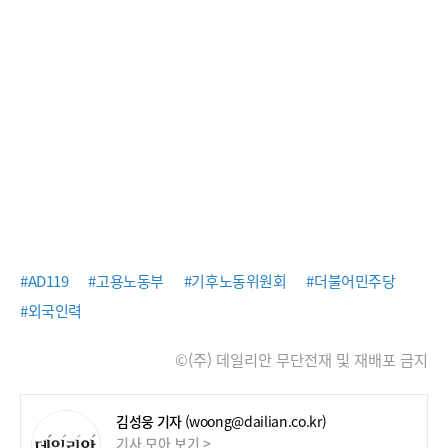
#AD119
#고용노동부
#기후노동위원회
#더불어민주당
#외국인력
©(주) 데일리안 무단전재 및 재배포 금지
김성웅 기자
(woong@dailian.co.kr)
기사 모아 보기 >