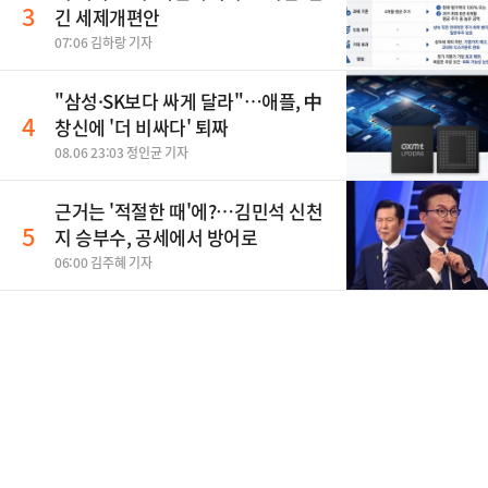
3
긴 세제개편안
07:06 김하랑 기자
"삼성·SK보다 싸게 달라"…애플, 中
4
창신에 '더 비싸다' 퇴짜
08.06 23:03 정인균 기자
근거는 '적절한 때'에?…김민석 신천
5
지 승부수, 공세에서 방어로
06:00 김주혜 기자