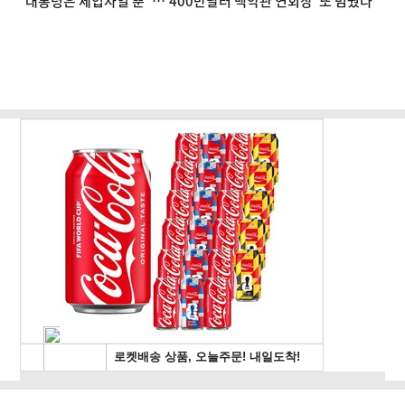
"대통령은 세입자일 뿐"…'400만달러 백악관 연회장' 또 멈췄다