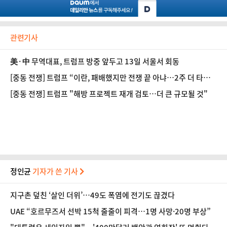
관련기사
美·中 무역대표, 트럼프 방중 앞두고 13일 서울서 회동
[중동 전쟁] 트럼프 “이란, 패배했지만 전쟁 끝 아냐…2주 더 타격
가능”
[중동 전쟁] 트럼프 "해방 프로젝트 재개 검토…더 큰 규모될 것"
정인균
기자가 쓴 기사
지구촌 덮친 ‘살인 더위’…49도 폭염에 전기도 끊겼다
UAE “호르무즈서 선박 15척 줄줄이 피격…1명 사망·20명 부상”