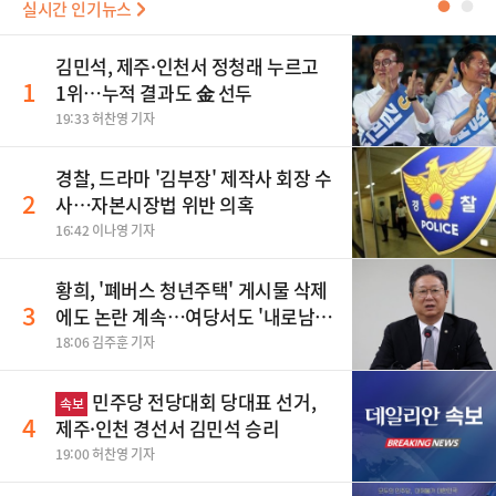
실시간 인기뉴스
●
●
김민석, 제주·인천서 정청래 누르고
1
1위…누적 결과도 金 선두
19:33 허찬영 기자
경찰, 드라마 '김부장' 제작사 회장 수
2
사…자본시장법 위반 의혹
16:42 이나영 기자
황희, '폐버스 청년주택' 게시물 삭제
3
에도 논란 계속…여당서도 '내로남
불' 비판
18:06 김주훈 기자
민주당 전당대회 당대표 선거,
속보
4
제주·인천 경선서 김민석 승리
19:00 허찬영 기자