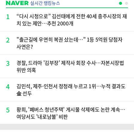
실시간 랭킹뉴스
1
“다시 시청으로” 김선태에게 전한 40세 충주시장의 재
치 있는 제안…추천 2000개
2
"출근길에 우연히 복권 샀는데…" 1등 5억원 당첨자
사연은?
3
경찰, 드라마 '김부장' 제작사 회장 수사…자본시장법
위반 의혹
4
김민석, 제주·인천서 정청래 누르고 1위…누적 결과도
金 선두
5
황희, '폐버스 청년주택' 게시물 삭제에도 논란 계속…
여당서도 '내로남불' 비판