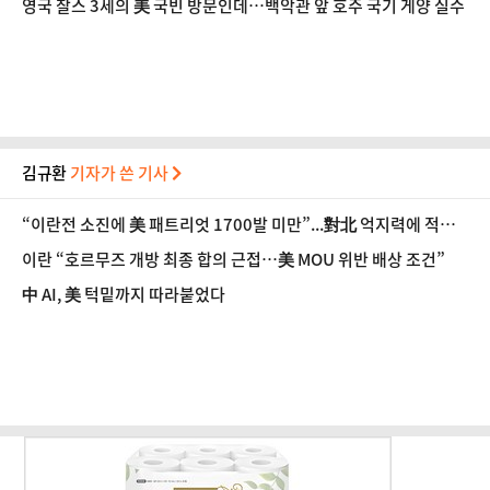
영국 찰스 3세의 美 국빈 방문인데…백악관 앞 호주 국기 게양 실수
김규환
기자가 쓴 기사
“이란전 소진에 美 패트리엇 1700발 미만”...對北 억지력에 적신
호
이란 “호르무즈 개방 최종 합의 근접…美 MOU 위반 배상 조건”
中 AI, 美 턱밑까지 따라붙었다