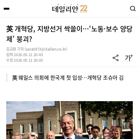
英 개혁당, 지방선거 싹쓸이···‘노동·보수 양당
제’ 붕괴?
김규환 기자 (sara0873@dailian.co.kr)
입력 2026.05.11 20:45
수정 2026.05.11 20:45
英 웨일스 의회에 한국계 첫 입성…개혁당 조슈아 김