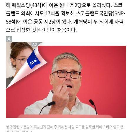
해 웨일스당(43석)에 이은 원내 제2당으로 올라섰다. 스코
틀랜드 의회에서도 17석을 확보해 스코틀랜드국민당(SNP·
58석)에 이은 공동 제2당이 됐다. 개혁당이 두 의회에 자력
으로 입성한 것은 이번이 처음이다.
X
영국 집권 노동당의 지방선거 참패 후 거세진 사임 요구를 일축한 키어 스타머 영국 총