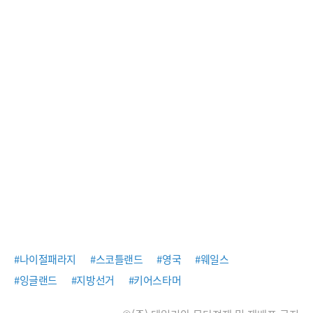
#나이절패라지
#스코틀랜드
#영국
#웨일스
#잉글랜드
#지방선거
#키어스타머