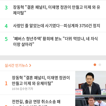
3
장동혁 "결혼 패널티, 이재명 정권이 만들고 이제 와 유
체이탈"
4
사랑인 줄 알았는데 사기였다…피싱계좌 3750건 정지
5
'폐버스 청년주택' 황희에 분노 "더위 먹었냐, 네 자식
이랑 살아라"
실시간 인기뉴스
●
●
장동혁 "결혼 패널티, 이재명 정권이
1
만들고 이제 와 유체이탈"
10:56 김수현 기자
전한길, 출금 연장 취소소송 패