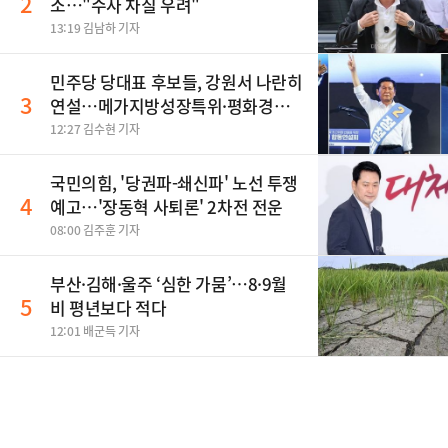
2
소…"수사 차질 우려"
13:19 김남하 기자
민주당 당대표 후보들, 강원서 나란히
3
연설…메가지방성장특위·평화경제
특구 공약
12:27 김수현 기자
국민의힘, '당권파-쇄신파' 노선 투쟁
4
예고…'장동혁 사퇴론' 2차전 전운
08:00 김주훈 기자
부산·김해·울주 ‘심한 가뭄’…8·9월
5
비 평년보다 적다
12:01 배군득 기자