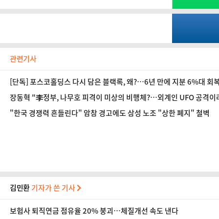
관련기사
[단독] 포스코홀딩스 다시 담은 블랙록, 왜?…6년 만에 지분 6%대 회
장동혁 "李정부, 나무호 피격이 미상의 비행체?…외계인 UFO 공격이
"한국 경쟁력 흔들린다" 암참 경고에도 삼성 노조 "상한 폐지" 철벽
김민환
기자가 쓴 기사
보험사 퇴직연금 점유율 20% 붕괴…체질개선 속도 낸다