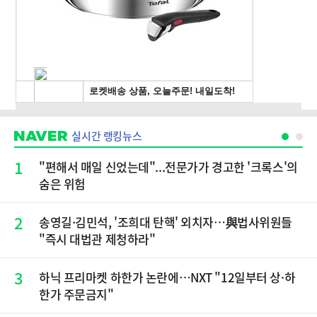
실시간 랭킹뉴스
1
"편해서 매일 신었는데"...전문가가 경고한 '크록스'의
숨은 위험
2
송영길·김민석, '조희대 탄핵' 외치자…與법사위원들
"즉시 대법관 제청하라"
3
하닉 프리마켓 하한가 논란에…NXT "12일부터 상·하
한가 주문금지"