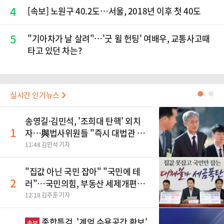
4
[속보] 노원구 40.2도…서울, 2018년 이후 첫 40도
5
"기아차가 날 살려"…'굿 윌 헌팅' 여배우, 교통사고때
타고 있던 차는?
실시간 인기뉴스
●
●
송영길·김민석, '조희대 탄핵' 외치
1
자…與법사위원들 "즉시 대법관 제
청하라"
11:48 김민석 기자
"집값 아닌 국민 잡아" "국민에 테
2
러"…국민의힘, 부동산 세제개편안
맹폭
12:18 김주훈 기자
종합특검, '계엄 수용공간 확보'
속보