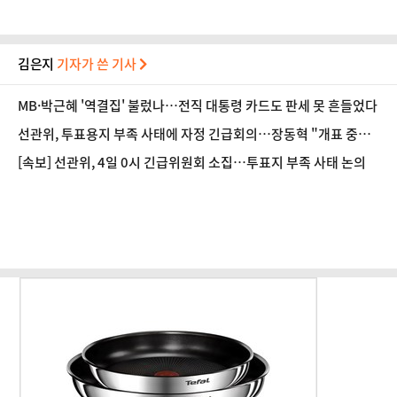
김은지
기자가 쓴 기사
MB·박근혜 '역결집' 불렀나…전직 대통령 카드도 판세 못 흔들었다
선관위, 투표용지 부족 사태에 자정 긴급회의…장동혁 "개표 중단"
요구
[속보] 선관위, 4일 0시 긴급위원회 소집…투표지 부족 사태 논의