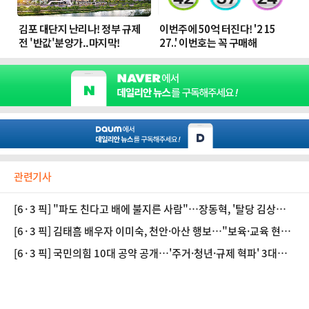
관련기사
[6·3 픽] "파도 친다고 배에 불지른 사람"…장동혁, '탈당 김상욱'
직격
[6·3 픽] 김태흠 배우자 이미숙, 천안·아산 행보…"보육·교육 현
장 챙길 것"
[6·3 픽] 국민의힘 10대 공약 공개…'주거·청년·규제 혁파' 3대
축