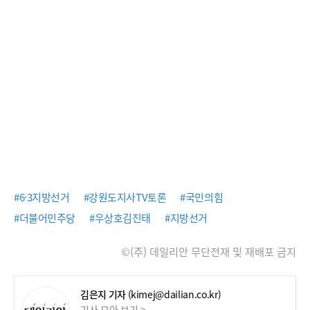
#6·3지방선거
#강원도지사TV토론
#국민의힘
#더불어민주당
#우상호김진태
#지방선거
©(주) 데일리안 무단전재 및 재배포 금지
김은지 기자
(kimej@dailian.co.kr)
기사 모아 보기 >