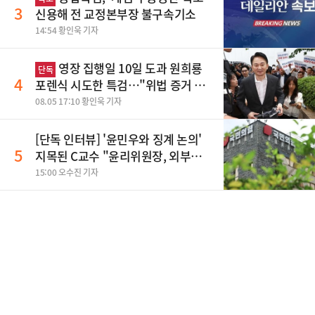
3
신용해 전 교정본부장 불구속기소
14:54 황인욱 기자
영장 집행일 10일 도과 원희룡
단독
4
포렌식 시도한 특검…"위법 증거 수
집" 지적
08.05 17:10 황인욱 기자
[단독 인터뷰] '윤민우와 징계 논의'
5
지목된 C교수 "윤리위원장, 외부와
논의 잘못된 행위"
15:00 오수진 기자