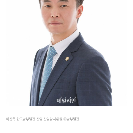
이상욱 한국남부발전 신임 상임감사위원.ⓒ남부발전