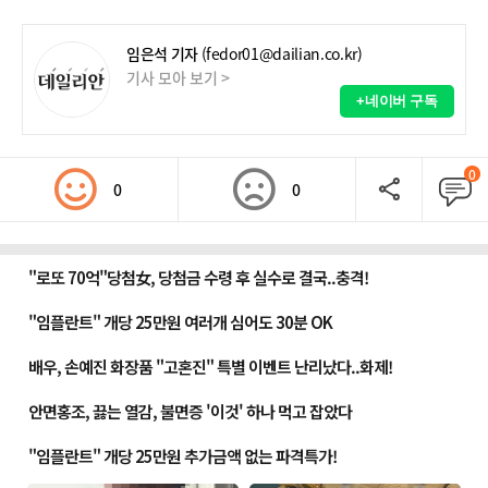
임은석 기자
(fedor01@dailian.co.kr)
기사 모아 보기 >
+네이버 구독
0
0
0