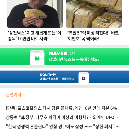
관련기사
[단독] 포스코홀딩스 다시 담은 블랙록, 왜?…6년 만에 지분 6%대
회복
장동혁 "李정부, 나무호 피격이 미상의 비행체?…외계인 UFO 공격
이라도 있었나"
"한국 경쟁력 흔들린다" 암참 경고에도 삼성 노조 "상한 폐지" 철