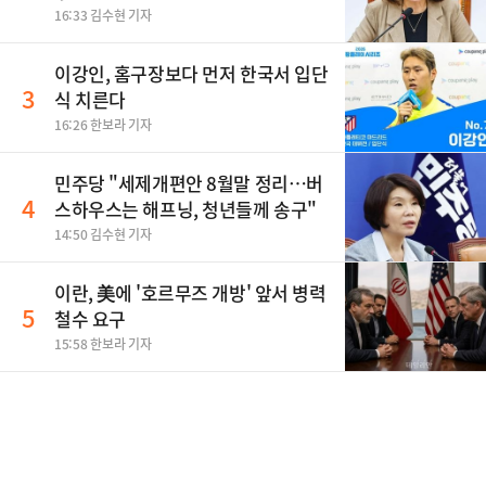
티"
16:33 김수현 기자
이강인, 홈구장보다 먼저 한국서 입단
3
식 치른다
16:26 한보라 기자
민주당 "세제개편안 8월말 정리…버
4
스하우스는 해프닝, 청년들께 송구"
14:50 김수현 기자
이란, 美에 '호르무즈 개방' 앞서 병력
5
철수 요구
15:58 한보라 기자