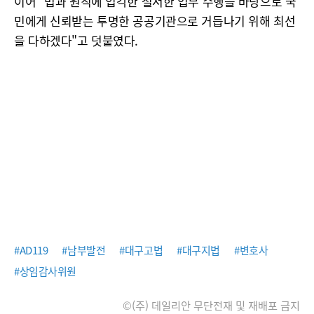
이어 "법과 원칙에 입각한 철저한 업무 수행을 바탕으로 국
민에게 신뢰받는 투명한 공공기관으로 거듭나기 위해 최선
을 다하겠다"고 덧붙였다.
#AD119
#남부발전
#대구고법
#대구지법
#변호사
#상임감사위원
©(주) 데일리안 무단전재 및 재배포 금지