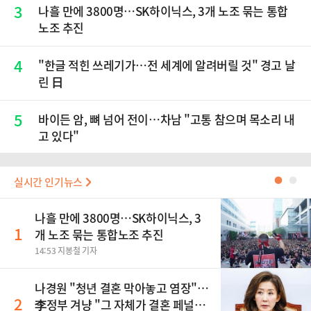
3
나흘 만에 3800명…SK하이닉스, 3개 노조 묶는 통합
노조 추진
4
"한글 적힌 쓰레기가…전 세계에 알려버릴 것" 경고 날
린 日
5
바이든 암, 뼈 넘어 전이…차남 "고통 참으며 목소리 내
고 있다"
실시간 인기뉴스
●
●
나흘 만에 3800명…SK하이닉스, 3
1
개 노조 묶는 통합노조 추진
14:53 지봉철 기자
나경원 "청년 결혼 막아놓고 염장"…
2
李정부 겨냥 "그 자체가 결혼 페널