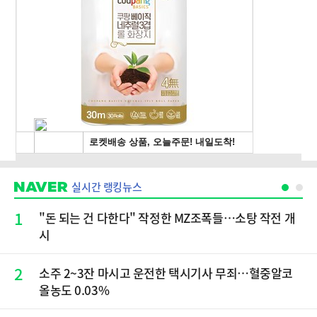
실시간 랭킹뉴스
1
"돈 되는 건 다한다" 작정한 MZ조폭들…소탕 작전 개
시
2
소주 2~3잔 마시고 운전한 택시기사 무죄…혈중알코
올농도 0.03%