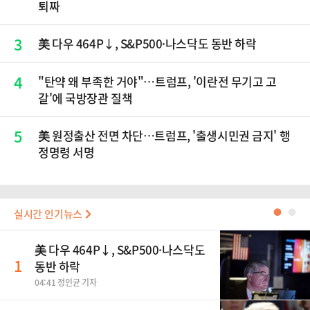
퇴짜
3
美 다우 464P↓, S&P500·나스닥도 동반 하락
4
"탄약 왜 부족한 거야"…트럼프, '이란전 무기고 고
갈'에 국방장관 질책
5
美 원정출산 전면 차단…트럼프, '출생시민권 금지' 행
정명령 서명
실시간 인기뉴스
●
●
美 다우 464P↓, S&P500·나스닥도
1
동반 하락
04:41 정인균 기자