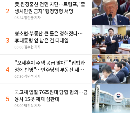
美 원정출산 전면 차단…트럼프, '출
2
생시민권 금지' 행정명령 서명
05:34 정인균 기자
형소법·부동산 큰 틀은 정해졌다…
3
李대통령 앞 남은 건 디테일
05:00 김수현 기자
"오세훈이 주택 공급 않아" "입법과
4
정에 반영"…민주당의 부동산 세제
개편 해법은
05:30 김민석 기자
국고채 입찰 76조원대 담합 혐의…금
5
융사 15곳 제재 심판대
06:00 박진석 기자