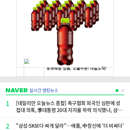
실시간 랭킹뉴스
1
[데일리안 오늘뉴스 종합] 축구협회 외국인 심판에 성
접대 의혹, 李대통령 20대 지지율 하락 의식했나, 삼전
닉스 올인은 금물, SK하이닉스 프리마켓 시초가 논란
재점화, 김민석 "과반 승리 가능성 99%" 등
2
"삼성·SK보다 싸게 달라"…애플, 中창신에 '더 비싸다'