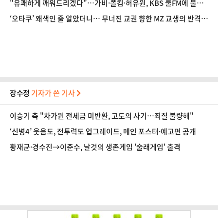
"유쾌하게 깨워드리겠다"…가비·폴킴·허유원, KBS 쿨FM에 불어
넣을 에너지 [D:현장]
‘오타쿠’ 왜색인 줄 알았더니… 무너진 교권 향한 MZ 교생의 반격
‘교생실습’ [D: 볼 만해?]
장수정
기자가 쓴 기사
이승기 측 "차가원 전세금 미반환, 고도의 사기…죄질 불량해"
‘신병4’ 웃음도, 전투력도 업그레이드, 메인 포스터·예고편 공개
황재균·경수진→이준수, 날것의 생존게임 '술래게임' 출격