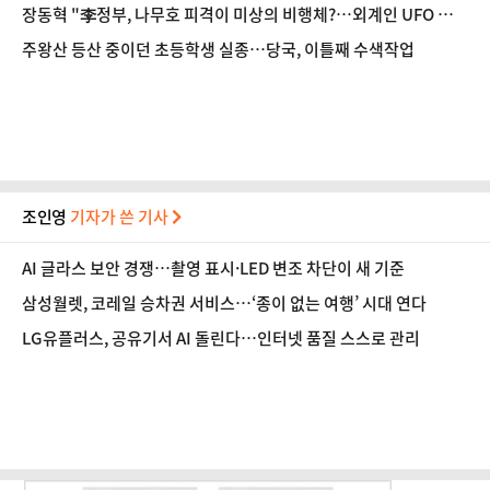
회복
장동혁 "李정부, 나무호 피격이 미상의 비행체?…외계인 UFO 공격
이라도 있었나"
주왕산 등산 중이던 초등학생 실종…당국, 이틀째 수색작업
조인영
기자가 쓴 기사
AI 글라스 보안 경쟁…촬영 표시·LED 변조 차단이 새 기준
삼성월렛, 코레일 승차권 서비스…‘종이 없는 여행’ 시대 연다
LG유플러스, 공유기서 AI 돌린다…인터넷 품질 스스로 관리