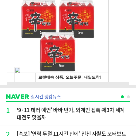
실시간 랭킹뉴스
1
'9·11 테러 예언' 바바 반가, 외계인 접촉·제3차 세계
대전도 맞을까
2
[속보] '연락 두절 11시간 만에' 인천 자월도 모터보트