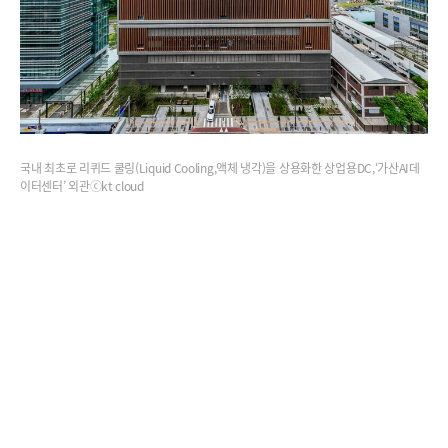
국내 최초로 리퀴드 쿨링(Liquid Cooling,액체 냉각)을 상용화한 상업용DC,‘가산AI데
이터센터’ 외관ⓒkt cloud