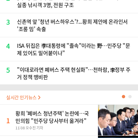
실종 낚시객 3명, 전원 구조
3
신촌역 앞 '청년 버스하우스'?...황희 제안에 온라인서
'조롱 밈' 속출
4
ISA 뒤집은 李대통령에 "졸속"이라는 野…민주당 "문
제 있어도 밀어붙이나"
5
"이대로라면 폐버스 주택 현실화"…천하람, 李정부 주
거 정책 맹비판
실시간 인기뉴스
●
●
황희 '폐버스 청년주택' 논란에…국
1
민의힘 "민주당 당사부터 옮겨라"
11:08 오수진 기자