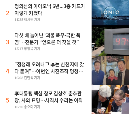
정의선의 아이오닉 6년...3종 카드가
2
이렇게 커졌다
11:35 백서원 기자
다섯 배 늘어난 ‘괴물 폭우·극한 폭
3
염’…전문가 “앞으론 더 잦을 것”
13:17 장정욱 기자
"정청래 오려내고 李는 신천지에 갖
4
다 붙여"…이번엔 사진조작 명청대
전
10:08 김민석 기자
李대통령 핵심 참모 김상호 춘추관
5
장, 사의 표명…사직서 수리는 아직
10:50 송오미 기자