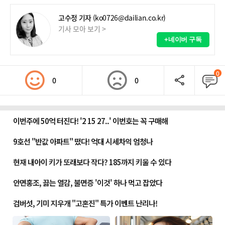
고수정 기자
(ko0726@dailian.co.kr)
기사 모아 보기 >
+네이버 구독
0
0
0