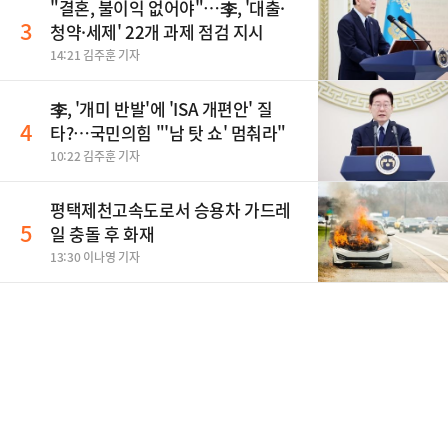
"결혼, 불이익 없어야"…李, '대출·
3
청약·세제' 22개 과제 점검 지시
14:21 김주훈 기자
李, '개미 반발'에 'ISA 개편안' 질
4
타?…국민의힘 "'남 탓 쇼' 멈춰라"
10:22 김주훈 기자
평택제천고속도로서 승용차 가드레
5
일 충돌 후 화재
13:30 이나영 기자