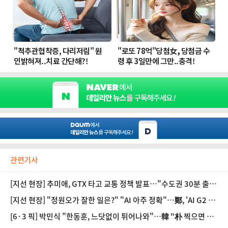
관련기사
[지선 현장] 추미애, GTX 타고 교통 정책 발표…"수도권 30분 출근
대전환"
[지선 현장] "정원오가 잘한 일은?" "AI 아주 정확"…鄭, 'AI G2 서
울' 구축 위해 나섰다
[6·3 픽] 박민식 "한동훈, 느닷없이 튀어나와"…韓 "朴 찍으면 장
동혁 찍는 것"