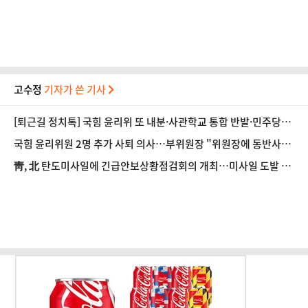
고수정
기자가 쓴 기사
[퇴근길 정치톡] 국힘 윤리위 또 내분·사관학교 통합 반발·민주당
'주석야청' 설전
국힘 윤리위원 2명 추가 사퇴 의사…부위원장 "위원장에 동반사퇴
요구했으나 거부"
靑, 北 탄도미사일에 긴급안보상황점검회의 개최…미사일 도발 중
단 촉구