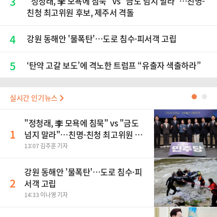
3
"정청래, 李 모욕에 침묵" vs "금도 넘지 말라"…친명-
친청 최고위원 후보, 제주서 격돌
4
강원 동해안 '물폭탄'…도로 침수·피서객 고립
5
‘탄약 고갈 보도’에 격노한 트럼프 “유출자 색출하라”
실시간 인기뉴스
●
●
"정청래, 李 모욕에 침묵" vs "금도
1
넘지 말라"…친명-친청 최고위원 후
보, 제주서 격돌
13:07 김주훈 기자
강원 동해안 '물폭탄'…도로 침수·피
2
서객 고립
14:33 이나영 기자