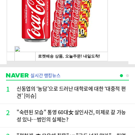
실시간 랭킹뉴스
1
신동엽의 ‘농담’으로 드러난 대학로에 대한 ‘대중적 편
견’ [이슈]
2
"숙련된 모습" 통영 60대女 살인사건, 미제로 갈 가능
성 있나…범인의 실체는?