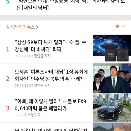
5
"약만으론 한계"…당뇨병 '시작' 막는 의사과학자의 도
전 [내일의 닥터]
실시간 인기뉴스
●
●
"삼성·SK보다 싸게 달라"…애플, 中
1
창신에 '더 비싸다' 퇴짜
08.06 23:03 정인균 기자
오세훈 '여론조사비 대납' 1심 유죄에
2
회자된 '민주당 돈봉투 의혹'…왜?
08.06 19:07 황인욱 기자
"아빠, 왜 이렇게 빨라?"…볼보 EX9
3
0, 640마력 품은 패밀리카
00:00 이소영 기자
日 "北 탄도미사일, EEZ 밖 낙하했지