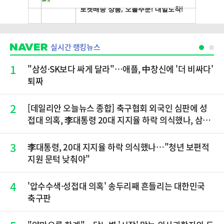
실시간 랭킹뉴스
1
"삼성·SK보다 싸게 달라"…애플, 中창신에 '더 비싸다'
퇴짜
2
[데일리안 오늘뉴스 종합] 축구협회 외국인 심판에 성
접대 의혹, 李대통령 20대 지지율 하락 의식했나, 삼전
닉스 올인은 금물, SK하이닉스 프리마켓 시초가 논란
재점화, 김민석 "과반 승리 가능성 99%" 등
3
李대통령, 20대 지지율 하락 의식했나…"청년 보편적
지원 문턱 낮춰야"
4
'압수수색·성접대 의혹' 송두리째 흔들리는 대한민국
축구판