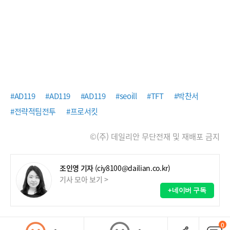
#AD119
#AD119
#AD119
#seoill
#TFT
#박찬서
#전략적팀전투
#프로서킷
©(주) 데일리안 무단전재 및 재배포 금지
조인영 기자
(ciy8100@dailian.co.kr)
기사 모아 보기 >
+네이버 구독
0