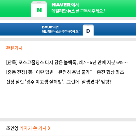
관련기사
[단독] 포스코홀딩스 다시 담은 블랙록, 왜?…6년 만에 지분 6%대
회복
[중동 전쟁] 美 “이란 답변…완전히 용납 불가”…종전 협상 좌초하
나
신상 털린 '광주 여고생 살해범'...그런데 '잘생겼다' 얼평?
조인영
기자가 쓴 기사