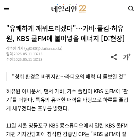
"유쾌하게 깨워드리겠다"…가비·폴킴·허유
원, KBS 쿨FM에 불어넣을 에너지 [D:현장]
장수정 기자 (jsj8580@dailian.co.kr)
입력 2026.05.11 13:13
수정 2026.05.11 13:13
"청취 환경은 바뀌지만…라디오의 매력 더 돋보일 것"
허유원 아나운서, 댄서 가비, 가수 폴킴이 KBS 쿨FM에 '활
기'를 더한다. 특유의 유쾌한 매력을 바탕으로 하루를 즐겁
게 채우겠다는 포부를 밝혔다.
11일 서울 영등포구 KBS 콩스튜디오에서 열린 KBS 쿨FM
개편 기자간담회에 참석한 김홍범 CP는 "KBS 쿨FM이 잘