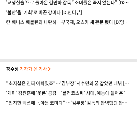
'교생실습'으로 돌아온 김민하 감독 "소녀들은 죽지 않는다" [D:인
터뷰]
‘불안’을 ‘기회’로 바꾼 강미나 [D:인터뷰]
칸·베니스·베를린과 나란히…부국제, 오스카 새 관문 됐다 [D:영
화 뷰]
장수정
기자가 쓴 기사
“소지섭은 진짜 아빠였죠”…‘김부장’ 서수민의 꿈 같았던 데뷔 [인
터뷰]
‘개미’ 김원훈에 ‘웃픈’ 공감…‘롤러코스피’ 시대, 예능에 들어온 ‘주
식’ [방송 뷰]
“진지한 액션에 녹아든 코미디” …‘김부장’ 감독의 완벽했던 완급
조절 [인터뷰]