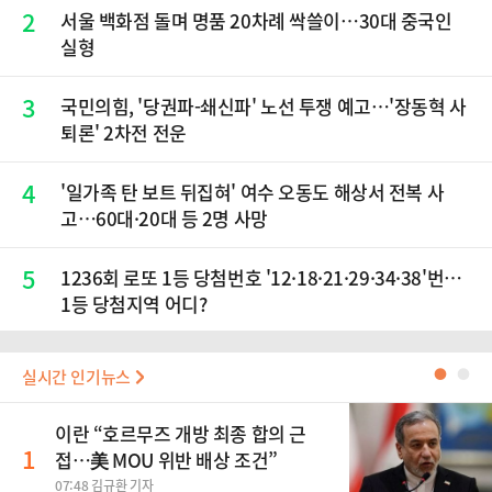
2
서울 백화점 돌며 명품 20차례 싹쓸이…30대 중국인
실형
3
국민의힘, '당권파-쇄신파' 노선 투쟁 예고…'장동혁 사
퇴론' 2차전 전운
4
'일가족 탄 보트 뒤집혀' 여수 오동도 해상서 전복 사
고…60대·20대 등 2명 사망
5
1236회 로또 1등 당첨번호 '12·18·21·29·34·38'번…
1등 당첨지역 어디?
실시간 인기뉴스
●
●
이란 “호르무즈 개방 최종 합의 근
1
접…美 MOU 위반 배상 조건”
07:48 김규환 기자