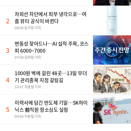
자외선 차단에서 피부 냉각으로…여
2
름 뷰티 공식이 바뀐다
09:00 남가희 기자
변동성 잦아드나…AI 실적 주목, 코스
3
피 6000~7000
07:00 김하랑 기자
1000원 벽에 걸린 48곳…13일 무더
4
기 관리종목 지정 갈림길
10:07 지봉철 기자
이력서에 담긴 반도체 기밀…SK하이
5
닉스 前직원 항소심도 실형
09:56 지봉철 기자