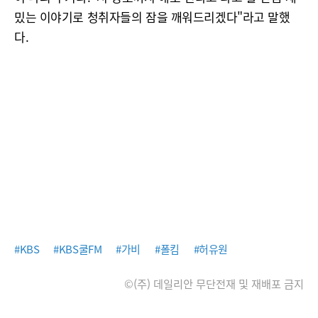
밌는 이야기로 청취자들의 잠을 깨워드리겠다"라고 말했
다.
#KBS
#KBS쿨FM
#가비
#폴킴
#허유원
©(주) 데일리안 무단전재 및 재배포 금지