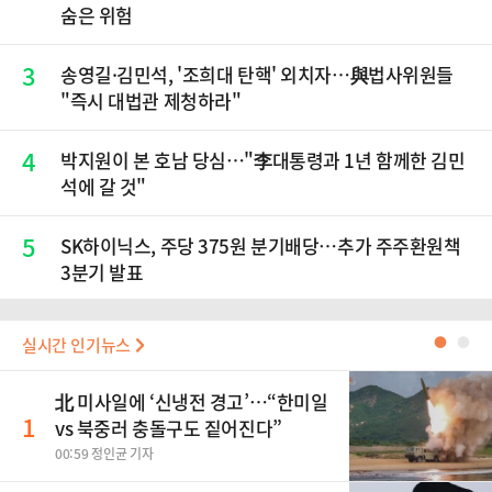
숨은 위험
3
송영길·김민석, '조희대 탄핵' 외치자…與법사위원들
"즉시 대법관 제청하라"
4
박지원이 본 호남 당심…"李대통령과 1년 함께한 김민
석에 갈 것"
5
SK하이닉스, 주당 375원 분기배당…추가 주주환원책
3분기 발표
실시간 인기뉴스
●
●
北 미사일에 ‘신냉전 경고’…“한미일
1
vs 북중러 충돌구도 짙어진다”
00:59 정인균 기자