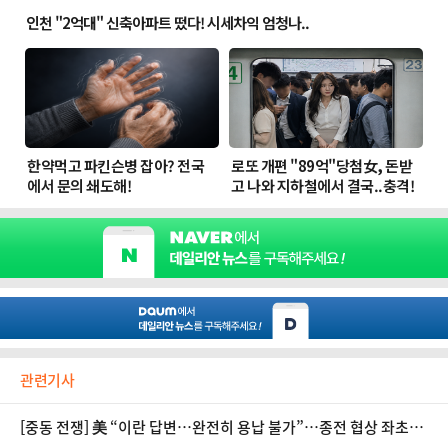
관련기사
[중동 전쟁] 美 “이란 답변…완전히 용납 불가”…종전 협상 좌초하