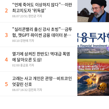
“언제 죽어도 이상하지 않다”…이란
2
최고지도자 ‘위독설’
08.07 23:51 정인균 기자
"실리콘밸리 출신 강사 초빙"…금투
3
협, 챗GPT·파이썬 금융 데이터 분석
과정 개설
00:10 강현태 기자
열기에 삼켜진 한반도! 역대급 폭염
4
에 달아오른 도심!
01:00 홍금표 기자
고래는 사고 개인은 관망…비트코인
5
엇갈린 신호
08.07 16:32 김민희 기자