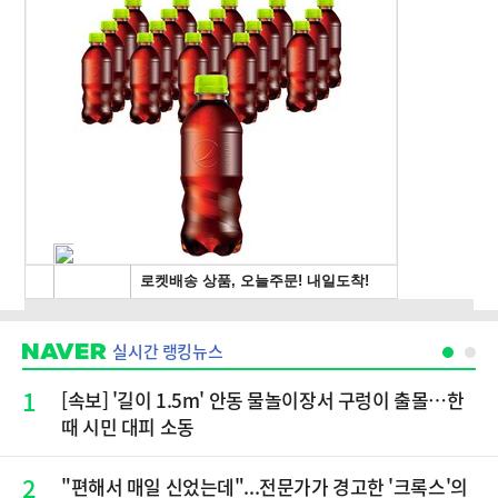
실시간 랭킹뉴스
1
[속보] '길이 1.5m' 안동 물놀이장서 구렁이 출몰…한
때 시민 대피 소동
2
"편해서 매일 신었는데"...전문가가 경고한 '크록스'의