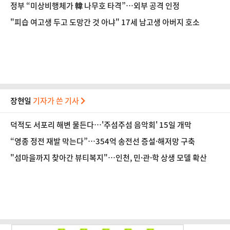
나
정부 “미상비행체가 韓 나무호 타격”…외부 공격 인정
"피습 여고생 두고 도망간 것 아냐" 17세 남고생 아버지 호소
장현일
기자가 쓴 기사
덕적도 서포리 해변 물든다…'주섬주섬 음악회' 15일 개막
“영종 정전 재발 막는다”…354억 송전선 증설·해저망 구축
"섬마을까지 찾아간 뷰티복지"…인천, 민·관·학 상생 모델 확산