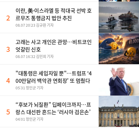
이란, 美·이스라엘 등 적대국 선박 호
2
르무즈 통행금지 법안 추진
08.07 20:23 김규환 기자
고래는 사고 개인은 관망…비트코인
3
엇갈린 신호
08.07 16:32 김민희 기자
"대통령은 세입자일 뿐"…트럼프 '4
4
00만달러 백악관 연회장' 또 멈췄다
05:31 정인균 기자
“후보가 뇌질환” 딥페이크까지…프
5
랑스 대선판 흔드는 ‘러시아 검은손’
04:01 정인균 기자