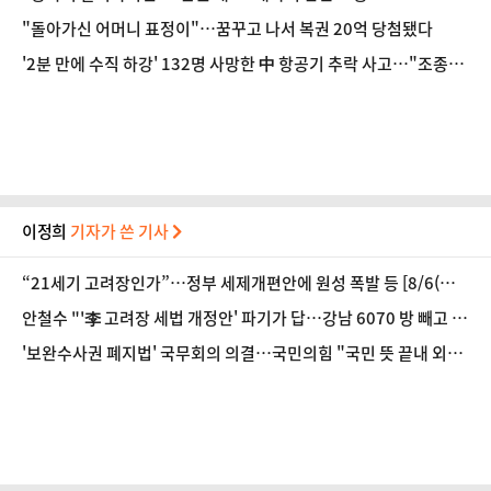
"돌아가신 어머니 표정이"…꿈꾸고 나서 복권 20억 당첨됐다
'2분 만에 수직 하강' 132명 사망한 中 항공기 추락 사고…"조종사
간 다툼 가능성" 제기
이정희
기자가 쓴 기사
“21세기 고려장인가”…정부 세제개편안에 원성 폭발 등 [8/6(목)
데일리안 퇴근길뉴스]
안철수 "'李 고려장 세법 개정안' 파기가 답…강남 6070 방 빼고 외
지로 떠나란 것" 등 [8/5(수) 데일리안 퇴근길뉴스]
'보완수사권 폐지법' 국무회의 의결…국민의힘 "국민 뜻 끝내 외
면" 등 [8/4(화) 데일리안 퇴근길뉴스]