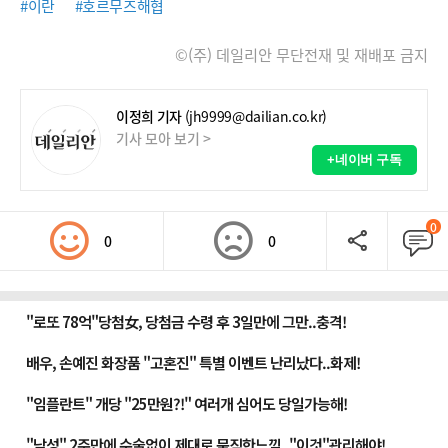
#이란
#호르무즈해협
©(주) 데일리안 무단전재 및 재배포 금지
이정희 기자
(jh9999@dailian.co.kr)
기사 모아 보기 >
+네이버 구독
0
0
0