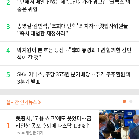
2
"편해서 매일 신었는데"...전문가가 경고한 '크록스'의
숨은 위험
3
송영길·김민석, '조희대 탄핵' 외치자…與법사위원들
"즉시 대법관 제청하라"
4
박지원이 본 호남 당심…"李대통령과 1년 함께한 김민
석에 갈 것"
5
SK하이닉스, 주당 375원 분기배당…추가 주주환원책
3분기 발표
실시간 인기뉴스
●
●
美증시, '고용 쇼크'에도 웃었다…금
1
리인상 공포 후퇴에 나스닥 1.3%↑
05:00 정인균 기자