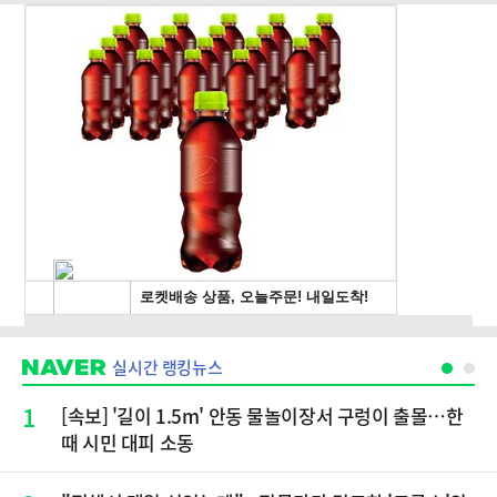
실시간 랭킹뉴스
1
[속보] '길이 1.5m' 안동 물놀이장서 구렁이 출몰…한
때 시민 대피 소동