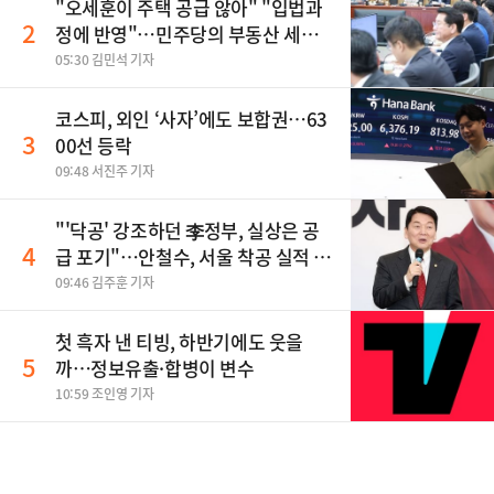
"오세훈이 주택 공급 않아" "입법과
2
정에 반영"…민주당의 부동산 세제
개편 해법은
05:30 김민석 기자
코스피, 외인 ‘사자’에도 보합권…63
3
00선 등락
09:48 서진주 기자
"'닥공' 강조하던 李정부, 실상은 공
4
급 포기"…안철수, 서울 착공 실적 미
달 비판
09:46 김주훈 기자
첫 흑자 낸 티빙, 하반기에도 웃을
5
까…정보유출·합병이 변수
10:59 조인영 기자