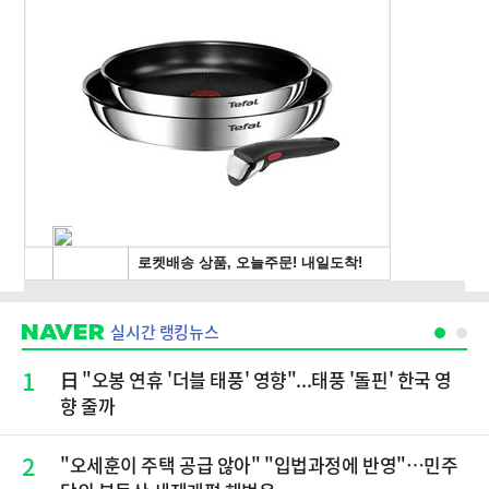
실시간 랭킹뉴스
1
日 "오봉 연휴 '더블 태풍' 영향"...태풍 '돌핀' 한국 영
향 줄까
2
"오세훈이 주택 공급 않아" "입법과정에 반영"…민주