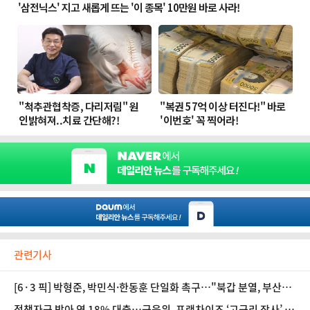
관련기사
[6·3 픽] 박형준, 박민식·한동훈 단일화 촉구…"북갑 분열, 부산
선거 집어삼켜"
정책자금 받아 연 18% 대출…금융위, 프랜차이즈 ‘고금리 장사’ 손