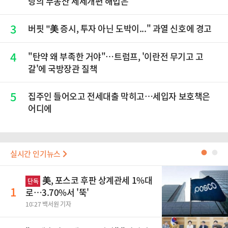
당의 부동산 세제개편 해법은
3
버핏 "美 증시, 투자 아닌 도박이..." 과열 신호에 경고
4
"탄약 왜 부족한 거야"…트럼프, '이란전 무기고 고
갈'에 국방장관 질책
5
집주인 들어오고 전세대출 막히고…세입자 보호책은
어디에
실시간 인기뉴스
●
●
美, 포스코 후판 상계관세 1%대
단독
1
로…3.70%서 '뚝'
10:27 백서원 기자