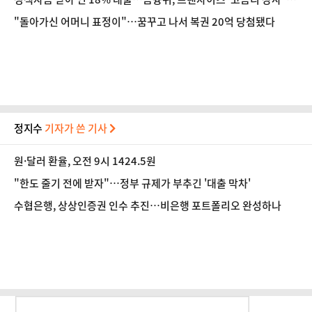
본다
"돌아가신 어머니 표정이"…꿈꾸고 나서 복권 20억 당첨됐다
정지수
기자가 쓴 기사
원·달러 환율, 오전 9시 1424.5원
"한도 줄기 전에 받자"…정부 규제가 부추긴 '대출 막차'
수협은행, 상상인증권 인수 추진…비은행 포트폴리오 완성하나