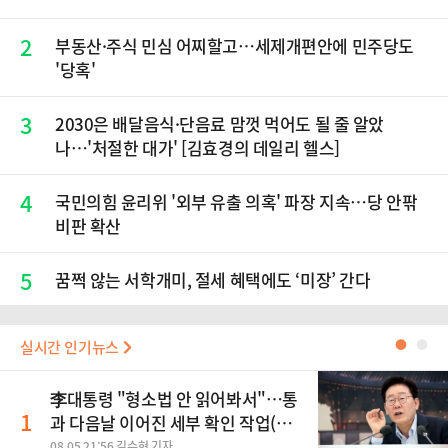
2
부동산·주식 민심 어찌할고…세제개편안에 민주당도
'당혹'
3
2030은 배달음식·단음료 맘껏 먹어도 될 줄 알았
나…'처절한 대가' [김효경의 데일리 헬스]
4
국민의힘 윤리위 '외부 유출 의혹' 파장 지속…당 안팎
비판 확산
5
꿈쩍 않는 서학개미, 절세 혜택에도 ‘미장’ 간다
실시간 인기뉴스
●
●
李대통령 "형소법 안 읽어봐서"…통
1
과 다음날 이어진 세부 확인 작업(종
합)
08.05 21:56 김수현 기자