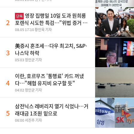
영장 집행일 10일 도과 원희룡
단독
2
포렌식 시도한 특검…"위법 증거 수
집" 지적
08.05 17:10 황인욱 기자
美증시 혼조세…다우 최고치, S&P·
3
나스닥 하락
05:03 정인균 기자
이란, 호르무즈 '통행료' 카드 꺼냈
4
다…"해협 유지비 요구할 듯"
04:02 정인균 기자
삼전닉스 레버리지 열기 식었나…거
5
래대금 1조원 밑으로
06:00 서진주 기자