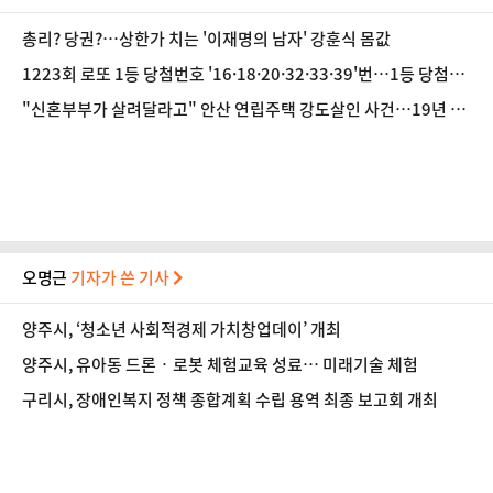
총리? 당권?…상한가 치는 '이재명의 남자' 강훈식 몸값
1223회 로또 1등 당첨번호 '16·18·20·32·33·39'번…1등 당첨지
역 어디?
"신혼부부가 살려달라고" 안산 연립주택 강도살인 사건…19년 만
에 잡은 범인의 실체는?
오명근
기자가 쓴 기사
양주시, ‘청소년 사회적경제 가치창업데이’ 개최
양주시, 유아동 드론‧로봇 체험교육 성료… 미래기술 체험
구리시, 장애인복지 정책 종합계획 수립 용역 최종 보고회 개최