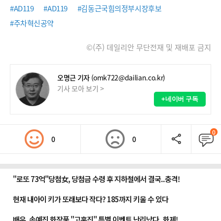
#AD119
#AD119
#김동근국힘의정부시장후보
#주차혁신공약
©(주) 데일리안 무단전재 및 재배포 금지
오명근 기자
(omk722@dailian.co.kr)
기사 모아 보기 >
+네이버 구독
0
0
0