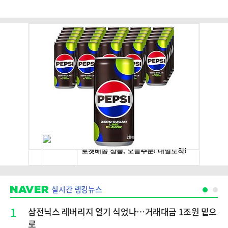
실시간 랭킹뉴스
1
삼전닉스 레버리지 열기 식었나…거래대금 1조원 밑으
로