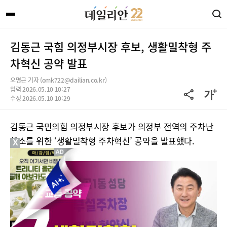
김동근 국힘 의정부시장 후보, 생활밀착형 주
차혁신 공약 발표
오명근 기자 (omk722@dailian.co.kr)
입력 2026.05.10 10:27
수정 2026.05.10 10:29
김동근 국민의힘 의정부시장 후보가 의정부 전역의 주차난
해소를 위한 ‘생활밀착형 주차혁신’ 공약을 발표했다.
X