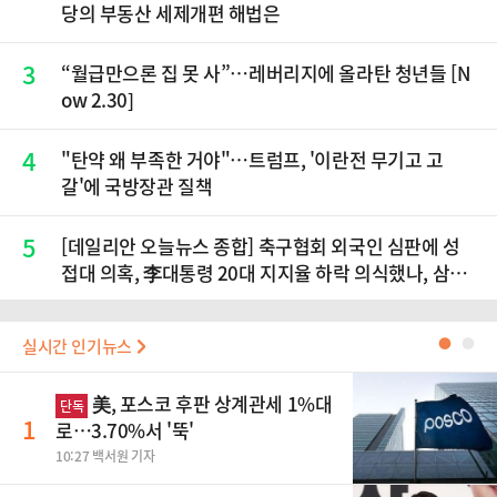
당의 부동산 세제개편 해법은
3
“월급만으론 집 못 사”…레버리지에 올라탄 청년들 [N
ow 2.30]
4
"탄약 왜 부족한 거야"…트럼프, '이란전 무기고 고
갈'에 국방장관 질책
5
[데일리안 오늘뉴스 종합] 축구협회 외국인 심판에 성
접대 의혹, 李대통령 20대 지지율 하락 의식했나, 삼전
닉스 올인은 금물, SK하이닉스 프리마켓 시초가 논란
재점화, 김민석 "과반 승리 가능성 99%" 등
실시간 인기뉴스
●
●
美, 포스코 후판 상계관세 1%대
단독
1
로…3.70%서 '뚝'
10:27 백서원 기자