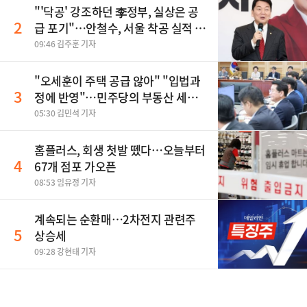
"'닥공' 강조하던 李정부, 실상은 공
2
급 포기"…안철수, 서울 착공 실적 미
달 비판
09:46 김주훈 기자
"오세훈이 주택 공급 않아" "입법과
3
정에 반영"…민주당의 부동산 세제
개편 해법은
05:30 김민석 기자
홈플러스, 회생 첫발 뗐다…오늘부터
4
67개 점포 가오픈
08:53 임유정 기자
계속되는 순환매…2차전지 관련주
5
상승세
09:28 강현태 기자