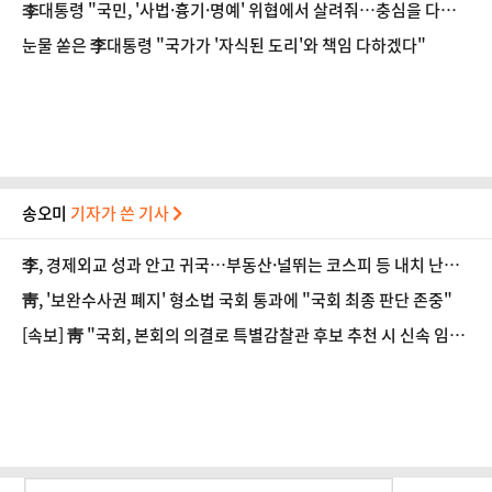
李대통령 "국민, '사법·흉기·명예' 위협에서 살려줘…충심을 다하
겠다"
눈물 쏟은 李대통령 "국가가 '자식된 도리'와 책임 다하겠다"
송오미
기자가 쓴 기사
李, 경제외교 성과 안고 귀국…부동산·널뛰는 코스피 등 내치 난제
'첩첩산중'
靑, '보완수사권 폐지' 형소법 국회 통과에 "국회 최종 판단 존중"
[속보] 靑 "국회, 본회의 의결로 특별감찰관 후보 추천 시 신속 임
명"