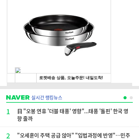
실시간 랭킹뉴스
1
日 "오봉 연휴 '더블 태풍' 영향"...태풍 '돌핀' 한국 영
향 줄까
2
"오세훈이 주택 공급 않아" "입법과정에 반영"…민주