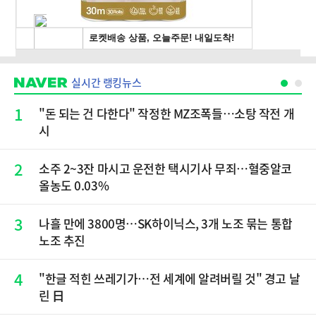
실시간 랭킹뉴스
1
"돈 되는 건 다한다" 작정한 MZ조폭들…소탕 작전 개
시
2
소주 2~3잔 마시고 운전한 택시기사 무죄…혈중알코
올농도 0.03%
3
나흘 만에 3800명…SK하이닉스, 3개 노조 묶는 통합
노조 추진
4
"한글 적힌 쓰레기가…전 세계에 알려버릴 것" 경고 날
린 日