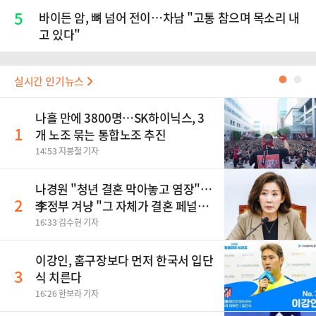
5
바이든 암, 뼈 넘어 전이…차남 "고통 참으며 목소리 내
고 있다"
실시간 인기뉴스
●
●
나흘 만에 3800명…SK하이닉스, 3
1
개 노조 묶는 통합노조 추진
14:53 지봉철 기자
나경원 "청년 결혼 막아놓고 염장"…
2
李정부 겨냥 "그 자체가 결혼 페널
티"
16:33 김수현 기자
이강인, 홈구장보다 먼저 한국서 입단
3
식 치른다
16:26 한보라 기자