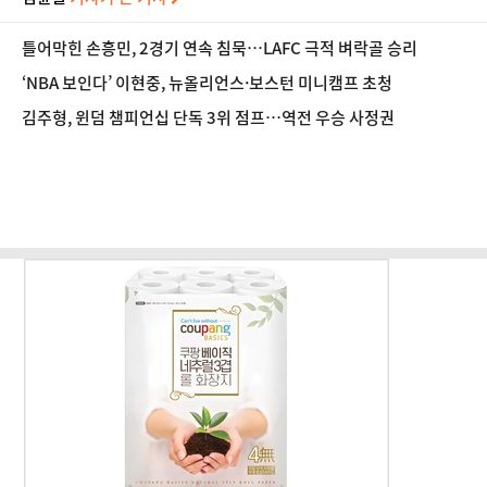
틀어막힌 손흥민, 2경기 연속 침묵…LAFC 극적 벼락골 승리
‘NBA 보인다’ 이현중, 뉴올리언스·보스턴 미니캠프 초청
김주형, 윈덤 챔피언십 단독 3위 점프…역전 우승 사정권