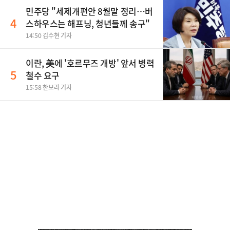
민주당 "세제개편안 8월말 정리…버
4
스하우스는 해프닝, 청년들께 송구"
14:50 김수현 기자
이란, 美에 '호르무즈 개방' 앞서 병력
5
철수 요구
15:58 한보라 기자