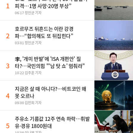
1
피격…1명 사망·20명 부상”
06:17 정인균 기자
호르무즈 뒤흔드는 이란 강경
2
파…“합의해도 또 뒤집힌다”
03:01 정인균 기자
李, '개미 반발'에 'ISA 개편안' 질
3
타?…국민의힘 "'남 탓 쇼' 멈춰라"
10:22 김주훈 기자
지금은 살 때 아니다?…비트코인 왜
4
못 오르나
09:00 김민희 기자
주유소 기름값 12주 연속 하락…휘발
5
유·경유 1800원대
10:08 이나영 기자