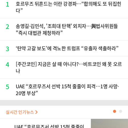
1
호르무즈 뒤흔드는 이란 강경파…“합의해도 또 뒤집힌
다”
2
송영길·김민석, '조희대 탄핵' 외치자…與법사위원들
"즉시 대법관 제청하라"
3
‘탄약 고갈 보도’에 격노한 트럼프 “유출자 색출하라”
4
[주간코인] 지금은 살 때 아니다?…비트코인 왜 못 오르
나
5
UAE “호르무즈서 선박 15척 줄줄이 피격…1명 사망·
20명 부상”
실시간 인기뉴스
●
●
UAE “호르무즈서 선박 15척 줄줄이