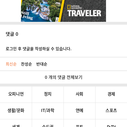
댓글 0
로그인 후 댓글을 작성하실 수 있습니다.
최신순
찬성순
반대순
0 개의 댓글 전체보기
오피니언
정치
사회
경제
생활/문화
IT/과학
연예
스포츠
세계
수도권
포토
D-TV