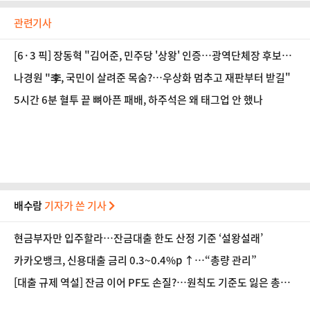
관련기사
[6·3 픽] 장동혁 "김어준, 민주당 '상왕' 인증…광역단체장 후보들
머리 조아려"
나경원 "李, 국민이 살려준 목숨?…우상화 멈추고 재판부터 받길"
5시간 6분 혈투 끝 뼈아픈 패배, 하주석은 왜 태그업 안 했나
배수람
기자가 쓴 기사
현금부자만 입주할라…잔금대출 한도 산정 기준 ‘설왕설래’
카카오뱅크, 신용대출 금리 0.3~0.4%p ↑…“총량 관리”
[대출 규제 역설] 잔금 이어 PF도 손질?…원칙도 기준도 잃은 총량
제