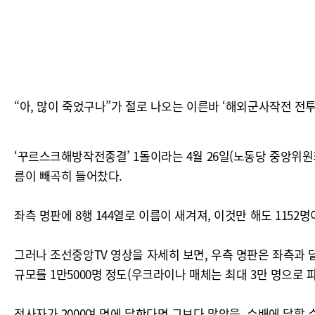
“아, 많이 죽었구나”가 절로 나오는 이른바 ‘해외군사작전 전
‘꾸르스크해방작전종결’ 1돌이라는 4월 26일(노동당 중앙위원
름이 빼곡히 들어찼다.
좌측 명판에 8행 144열로 이름이 새겨져, 이것만 해도 1152명
그러나 조선중앙TV 영상을 자세히 보면, 우측 명판은 좌측과 
규모를 1만5000명 정도(우크라이나 매체는 최대 3만 명으로 파
전사자가 2000여 명에 달한다면 그보다 많았을, 수배에 달할