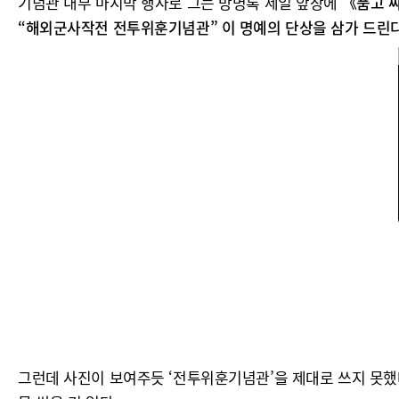
기념관 내부 마지막 행사로 그는 방명록 제일 앞장에
《품고 싸
“해외군사작전 전투위훈기념관” 이 명예의 단상을 삼가 드린다 김
그런데 사진이 보여주듯 ‘전투위훈기념관’을 제대로 쓰지 못했