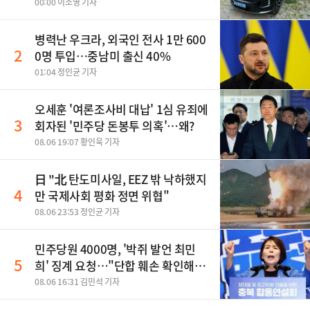
00:00 이소영 기자
병력난 우크라, 외국인 전사 1만 600
2
0명 투입…중남미 출신 40%
01:04 정인균 기자
오세훈 '여론조사비 대납' 1심 유죄에
3
회자된 '민주당 돈봉투 의혹'…왜?
08.06 19:07 황인욱 기자
日 "北 탄도미사일, EEZ 밖 낙하했지
4
만 국제사회 평화 정면 위협"
08.06 23:53 정인균 기자
민주당원 4000명, '박쥐 발언 최민
5
희' 징계 요청…"단합 훼손 확인해
야"
08.06 16:31 김민석 기자