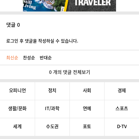
댓글 0
로그인 후 댓글을 작성하실 수 있습니다.
최신순
찬성순
반대순
0 개의 댓글 전체보기
오피니언
정치
사회
경제
생활/문화
IT/과학
연예
스포츠
세계
수도권
포토
D-TV