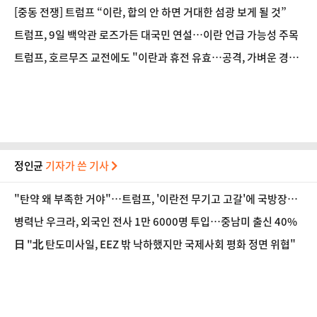
[중동 전쟁] 트럼프 “이란, 합의 안 하면 거대한 섬광 보게 될 것”
트럼프, 9일 백악관 로즈가든 대국민 연설…이란 언급 가능성 주목
트럼프, 호르무즈 교전에도 "이란과 휴전 유효…공격, 가벼운 경고
수준"
정인균
기자가 쓴 기사
"탄약 왜 부족한 거야"…트럼프, '이란전 무기고 고갈'에 국방장관
질책
병력난 우크라, 외국인 전사 1만 6000명 투입…중남미 출신 40%
日 "北 탄도미사일, EEZ 밖 낙하했지만 국제사회 평화 정면 위협"