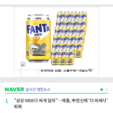
실시간 랭킹뉴스
1
"삼성·SK보다 싸게 달라"…애플, 中창신에 '더 비싸다'
퇴짜