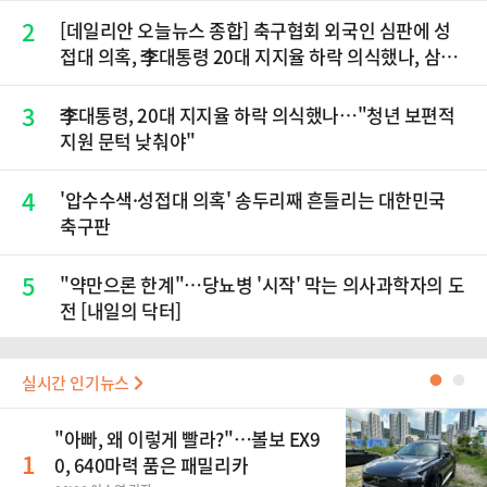
2
[데일리안 오늘뉴스 종합] 축구협회 외국인 심판에 성
접대 의혹, 李대통령 20대 지지율 하락 의식했나, 삼전
닉스 올인은 금물, SK하이닉스 프리마켓 시초가 논란
재점화, 김민석 "과반 승리 가능성 99%" 등
3
李대통령, 20대 지지율 하락 의식했나…"청년 보편적
지원 문턱 낮춰야"
4
'압수수색·성접대 의혹' 송두리째 흔들리는 대한민국
축구판
5
"약만으론 한계"…당뇨병 '시작' 막는 의사과학자의 도
전 [내일의 닥터]
실시간 인기뉴스
●
●
"아빠, 왜 이렇게 빨라?"…볼보 EX9
1
0, 640마력 품은 패밀리카