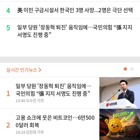
4
美 이민 구금시설서 한국인 3명 사망...2명은 극단 선택
5
일부 당원 '장동혁 퇴진' 움직임에…국민의힘 "張 지지
서명도 진행 중"
실시간 인기뉴스
●
●
일부 당원 '장동혁 퇴진' 움직임에…
1
국민의힘 "張 지지 서명도 진행 중"
15:40 오수진 기자
고용 쇼크에 웃은 비트코인…6만500
2
0달러 회복
16:24 김민희 기자