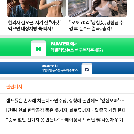
관련기사
캠프들은 손사래 치는데…민주당, 정청래 논란에도 '옆집오빠' 선
거유세송 확정
[단독] 한화 탄약공장 품은 美기지, 희토류까지…탈중국 거점 뜬다
“중국 없인 전기차 못 만든다”…베이징서 드러난 韓 자동차 위기