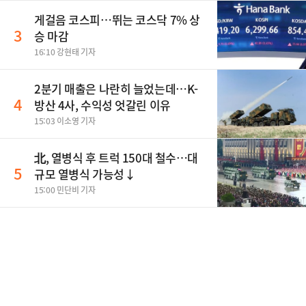
게걸음 코스피…뛰는 코스닥 7% 상
3
승 마감
16:10 강현태 기자
2분기 매출은 나란히 늘었는데…K-
4
방산 4사, 수익성 엇갈린 이유
15:03 이소영 기자
北, 열병식 후 트럭 150대 철수…대
5
규모 열병식 가능성↓
15:00 민단비 기자