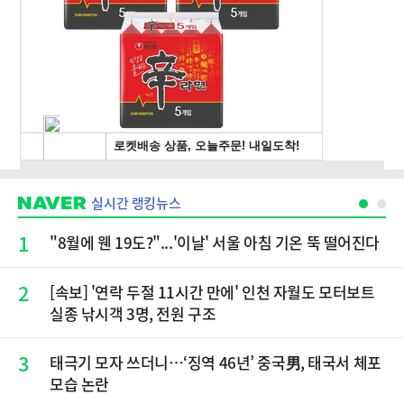
실시간 랭킹뉴스
1
"8월에 웬 19도?"...'이날' 서울 아침 기온 뚝 떨어진다
2
[속보] '연락 두절 11시간 만에' 인천 자월도 모터보트
실종 낚시객 3명, 전원 구조
3
태극기 모자 쓰더니…‘징역 46년’ 중국男, 태국서 체포
모습 논란