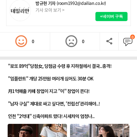
방규현 기자
(room1992@dailian.co.kr)
기사 모아 보기 >
+네이버 구독
0
0
0