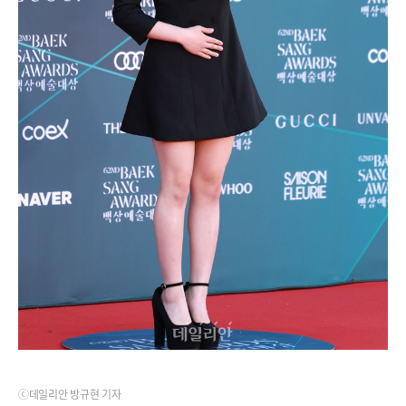
ⓒ데일리안 방규현 기자