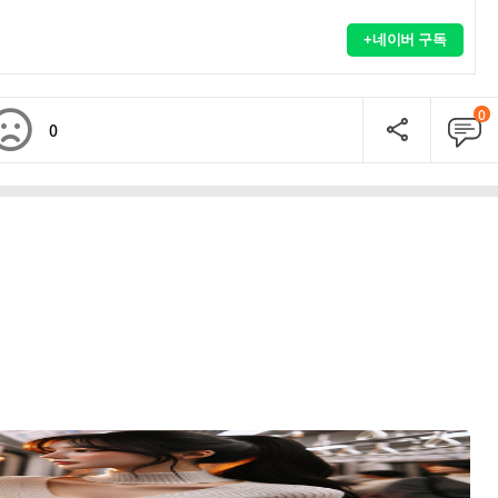
+네이버 구독
0
0