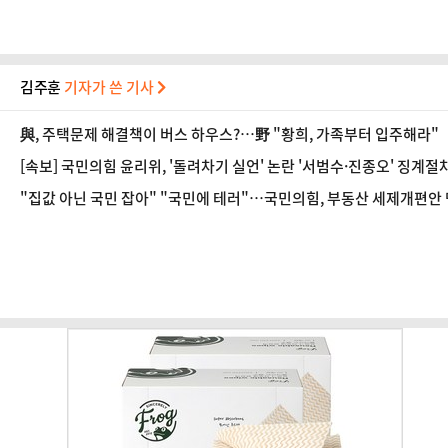
김주훈
기자가 쓴 기사
與, 주택문제 해결책이 버스 하우스?…野 "황희, 가족부터 입주해라"
[속보] 국민의힘 윤리위, '돌려차기 실언' 논란 '서범수·진종오' 징계절
"집값 아닌 국민 잡아" "국민에 테러"…국민의힘, 부동산 세제개편안