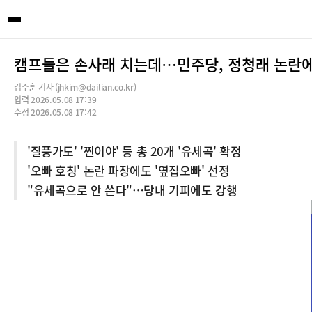
캠프들은 손사래 치는데…민주당, 정청래 논란에
김주훈 기자 (jhkim@dailian.co.kr)
입력 2026.05.08 17:39
수정 2026.05.08 17:42
'질풍가도' '찐이야' 등 총 20개 '유세곡' 확정
'오빠 호칭' 논란 파장에도 '옆집오빠' 선정
"유세곡으로 안 쓴다"…당내 기피에도 강행