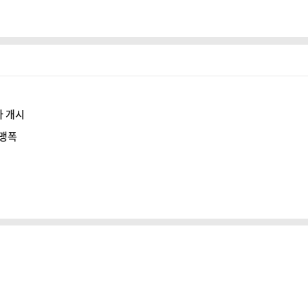
차 개시
 맹폭