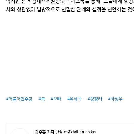
박지현 전 비상대책위원장도 페이스북을 통해 "그들에게 호칭은
사와 상관없이 일방적으로 친밀한 관계의 설정을 선언하는 것이
#더불어민주당
#붐
#오빠
#유세곡
#정청래
#하정우
김주훈 기자
(jhkim@dailian.co.kr)