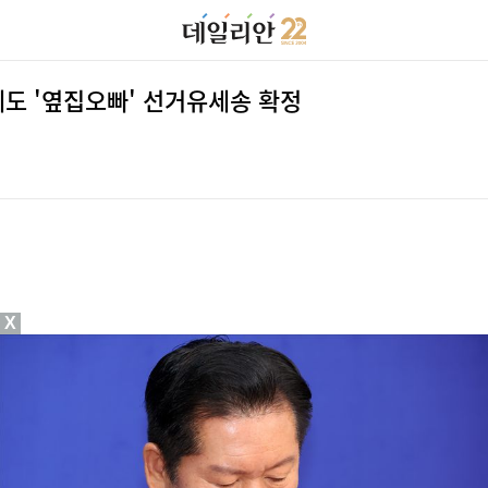
도 '옆집오빠' 선거유세송 확정
X