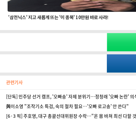
관련기사
[단독] 민주당 선거 캠프, '오빠송' 자제 분위기…정청래 '오빠 논란' 의
與이소영 "조작기소 특검, 숙의 절차 필요…'오빠 로고송' 안 쓴다"
[6·3 픽] 주호영, 대구 총괄선대위원장 수락…"온 몸 바쳐 최선 다할 것