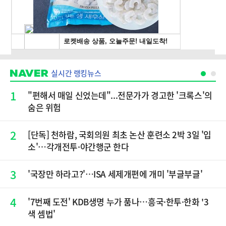
실시간 랭킹뉴스
1
"편해서 매일 신었는데"...전문가가 경고한 '크록스'의
숨은 위험
2
[단독] 천하람, 국회의원 최초 논산 훈련소 2박 3일 '입
소'…각개전투·야간행군 한다
3
'국장만 하라고?'…ISA 세제개편에 개미 '부글부글'
4
'7번째 도전' KDB생명 누가 품나…흥국·한투·한화 '3
색 셈법'