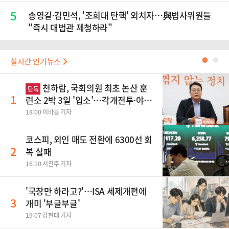
5
송영길·김민석, '조희대 탄핵' 외치자…與법사위원들
"즉시 대법관 제청하라"
실시간 인기뉴스
●
●
천하람, 국회의원 최초 논산 훈
단독
1
련소 2박 3일 '입소'…각개전투·야간
행군 한다
18:00 이바름 기자
코스피, 외인 매도 전환에 6300선 회
2
복 실패
16:10 서진주 기자
'국장만 하라고?'…ISA 세제개편에
3
개미 '부글부글'
19:07 강현태 기자